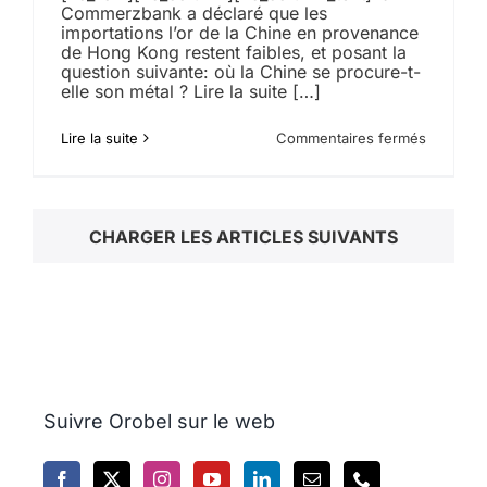
Commerzbank a déclaré que les
importations l’or de la Chine en provenance
de Hong Kong restent faibles, et posant la
question suivante: où la Chine se procure-t-
elle son métal ? Lire la suite […]
sur
Lire la suite
Commentaires fermés
Les
mystères
de
la
CHARGER LES ARTICLES SUIVANTS
provena
de
l’or
chinois
Suivre Orobel sur le web