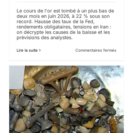
Le cours de l'or est tombé à un plus bas de
deux mois en juin 2026, à 22 % sous son
record. Hausse des taux de la Fed,
rendements obligataires, tensions en Iran :
on décrypte les causes de la baisse et les
prévisions des analystes.
sur
Lire la suite
Commentaires fermés
Pourquoi
le
cours
de
l’or
chute
en
juin
2026
?
Causes
et
prévisio