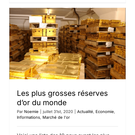
métaux
précieux
et
l’or
en
dentister
Les plus grosses réserves
d’or du monde
Par
Noemie
|
juillet 31st, 2020
|
Actualité
,
Economie
,
Informations
,
Marché de l'or