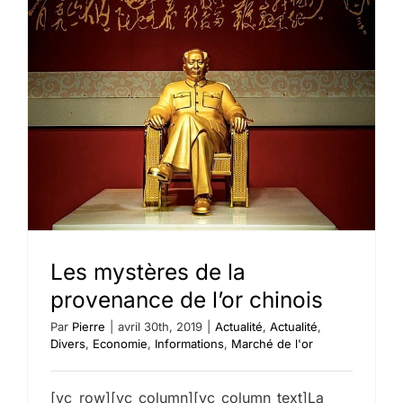
cessent
d’acheter
de
l’or:
record
historiqu
d’achat
ses
six
dernière
années
Les mystères de la
provenance de l’or chinois
Par
Pierre
|
avril 30th, 2019
|
Actualité
,
Actualité
,
Divers
,
Economie
,
Informations
,
Marché de l'or
[vc_row][vc_column][vc_column_text]La