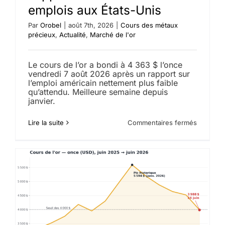
emplois aux États-Unis
Par
Orobel
|
août 7th, 2026
|
Cours des métaux
précieux
,
Actualité
,
Marché de l'or
Le cours de l’or a bondi à 4 363 $ l’once
vendredi 7 août 2026 après un rapport sur
l’emploi américain nettement plus faible
qu’attendu. Meilleure semaine depuis
janvier.
sur
Lire la suite
Commentaires fermés
Cours
de
l’or
:
l’once
bondit
à
4
363
$
après