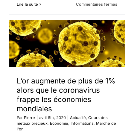
sur
Lire la suite
Commentaires fermés
L’or
monte,
tirant
son
soutien
face
au
un
marché
des
actions
moroses
L’or augmente de plus de 1%
alors que le coronavirus
frappe les économies
mondiales
Par
Pierre
|
avril 6th, 2020
|
Actualité
,
Cours des
métaux précieux
,
Economie
,
Informations
,
Marché de
l'or