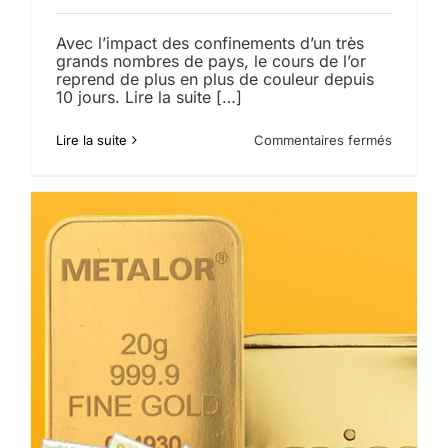
Avec l’impact des confinements d’un très
grands nombres de pays, le cours de l’or
reprend de plus en plus de couleur depuis
10 jours. Lire la suite […]
sur
Lire la suite
Commentaires fermés
L’or
augment
de
plus
de
1%
alors
que
le
coronavi
frappe
les
économi
mondiale