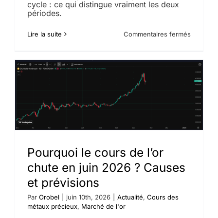
cycle : ce qui distingue vraiment les deux
périodes.
sur
Lire la suite
Commentaires fermés
Baisse
du
cours
de
l’or
:
pourquoi
2026
ne
ressemb
pas
au
krach
Pourquoi le cours de l’or
de
chute en juin 2026 ? Causes
2013
et prévisions
Par
Orobel
|
juin 10th, 2026
|
Actualité
,
Cours des
métaux précieux
,
Marché de l'or