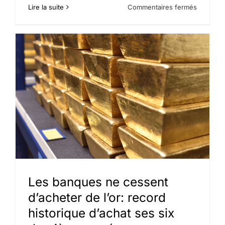
sur
Lire la suite
Commentaires fermés
La
nouvelle
loi
sur
les
paiement
cash
de
l’or
en
Allemag
Les banques ne cessent
d’acheter de l’or: record
historique d’achat ses six