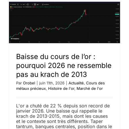
de
l’or
chute
sous
les
4
000
$,
une
première
depuis
Baisse du cours de l’or :
novembr
pourquoi 2026 ne ressemble
2025
pas au krach de 2013
Par
Orobel
|
juin 11th, 2026
|
Actualité
,
Cours des
métaux précieux
,
Histoire de l'or
,
Marché de l'or
L'or a chuté de 22 % depuis son record de
janvier 2026. Une baisse qui rappelle le
krach de 2013-2015, mais dont les causes
et le contexte sont très différents. Taper
tantrum, banques centrales, position dans le