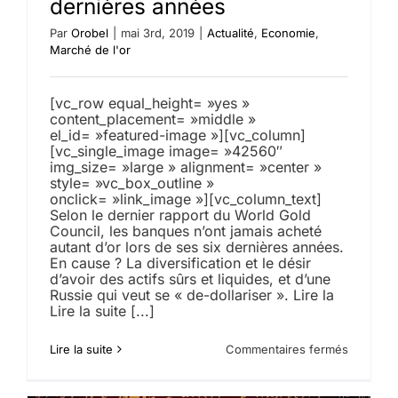
dernières années
Par
Orobel
|
mai 3rd, 2019
|
Actualité
,
Economie
,
Marché de l'or
[vc_row equal_height= »yes »
content_placement= »middle »
el_id= »featured-image »][vc_column]
[vc_single_image image= »42560″
img_size= »large » alignment= »center »
style= »vc_box_outline »
onclick= »link_image »][vc_column_text]
Selon le dernier rapport du World Gold
Council, les banques n’ont jamais acheté
autant d’or lors de ses six dernières années.
En cause ? La diversification et le désir
d’avoir des actifs sûrs et liquides, et d’une
Russie qui veut se « de-dollariser ». Lire la
Lire la suite [...]
sur
Lire la suite
Commentaires fermés
Les
banques
ne