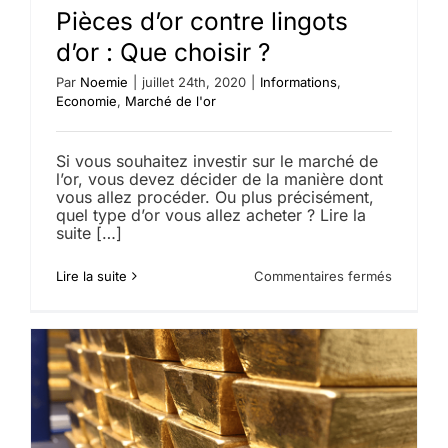
Pièces d’or contre lingots
d’or : Que choisir ?
Par
Noemie
|
juillet 24th, 2020
|
Informations
,
Economie
,
Marché de l'or
Si vous souhaitez investir sur le marché de
l’or, vous devez décider de la manière dont
vous allez procéder. Ou plus précisément,
quel type d’or vous allez acheter ? Lire la
suite […]
sur
Lire la suite
Commentaires fermés
Pièces
d’or
contre
lingots
d’or
:
Que
choisir
?