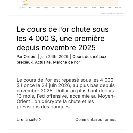
la
suppress
de
23
000
Le cours de l’or chute sous
emplois
aux
les 4 000 $, une première
États-
depuis novembre 2025
Unis
Par
Orobel
|
juin 24th, 2026
|
Cours des métaux
précieux
,
Actualité
,
Marché de l'or
Le cours de l'or est repassé sous les 4 000
$ l'once le 24 juin 2026, au plus bas depuis
novembre 2025. Dollar au plus haut depuis
13 mois, Fed offensive, accalmie au Moyen-
Orient : on décrypte la chute et les
prévisions des banques.
sur
Lire la suite
Commentaires fermés
Le
cours