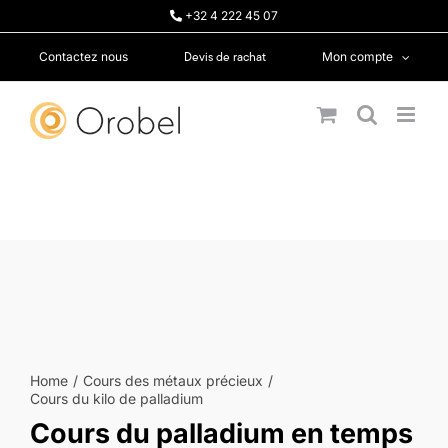
Passer
+32 4 222 45 07
au
contenu
Devis de rachat
Contactez nous
Mon compte
Home
Cours des métaux précieux
Cours du kilo de palladium
Cours du palladium en temps