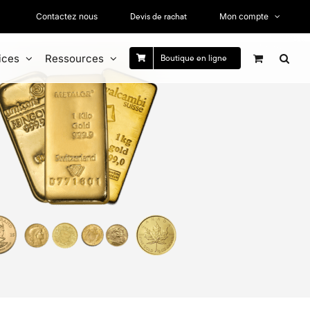
Devis de rachat
Contactez nous
Mon compte
ices
Ressources
Boutique en ligne