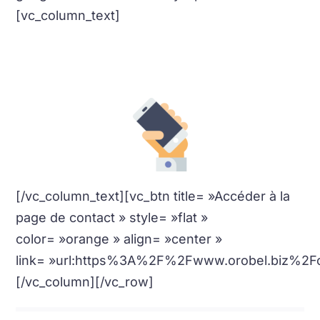
[vc_column_text]
Un membre de notre équipe se fera un
plaisir de vous aidez par
téléphone
[/vc_column_text][vc_btn title= »Accéder à la
page de contact » style= »flat »
color= »orange » align= »center »
link= »url:https%3A%2F%2Fwww.orobel.biz%2Fco
[/vc_column][/vc_row]