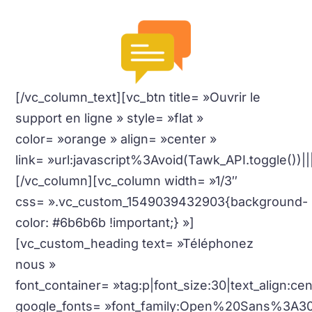
[/vc_column_text][vc_btn title= »Ouvrir le
support en ligne » style= »flat »
color= »orange » align= »center »
link= »url:javascript%3Avoid(Tawk_API.toggle())|||
[/vc_column][vc_column width= »1/3″
css= ».vc_custom_1549039432903{background-
color: #6b6b6b !important;} »]
[vc_custom_heading text= »Téléphonez
nous »
font_container= »tag:p|font_size:30|text_align:c
google_fonts= »font_family:Open%20Sans%3A3