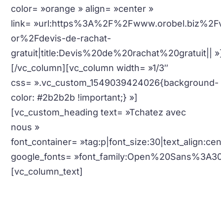
color= »orange » align= »center »
link= »url:https%3A%2F%2Fwww.orobel.biz%2F
or%2Fdevis-de-rachat-
gratuit|title:Devis%20de%20rachat%20gratuit|| »
[/vc_column][vc_column width= »1/3″
css= ».vc_custom_1549039424026{background-
color: #2b2b2b !important;} »]
[vc_custom_heading text= »Tchatez avec
nous »
font_container= »tag:p|font_size:30|text_align:c
google_fonts= »font_family:Open%20Sans%3A3
[vc_column_text]
Nous sommes à votre disposition via notre
support en ligne.
Simple et Facile