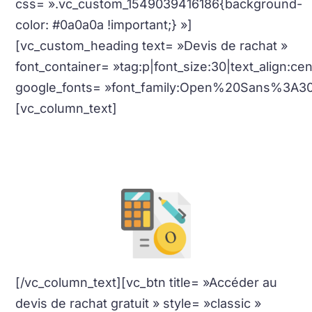
css= ».vc_custom_1549039416186{background-
color: #0a0a0a !important;} »]
[vc_custom_heading text= »Devis de rachat »
font_container= »tag:p|font_size:30|text_align:c
google_fonts= »font_family:Open%20Sans%3A3
[vc_column_text]
La valeur de vos bijoux, pièces et lingots en or
en temps réel avec
calcul
immédiat
.
[/vc_column_text][vc_btn title= »Accéder au
devis de rachat gratuit » style= »classic »