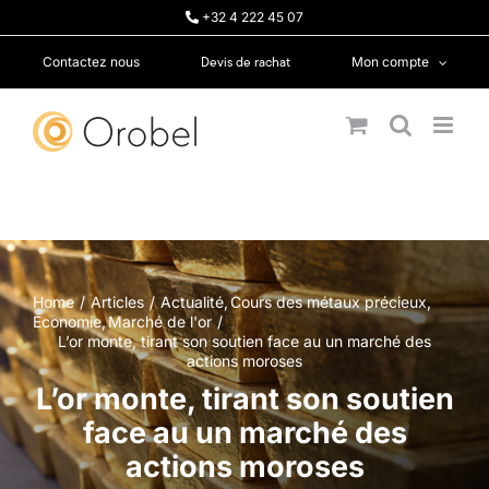
Passer
+32 4 222 45 07
au
contenu
Devis de rachat
Contactez nous
Mon compte
Home
Articles
Actualité
Cours des métaux précieux
Economie
Marché de l'or
L’or monte, tirant son soutien face au un marché des
actions moroses
L’or monte, tirant son soutien
face au un marché des
actions moroses