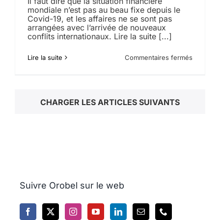
Il faut dire que la situation financière
mondiale n’est pas au beau fixe depuis le
Covid-19, et les affaires ne se sont pas
arrangées avec l’arrivée de nouveaux
conflits internationaux. Lire la suite [...]
sur
Lire la suite
Commentaires fermés
Taxes
douanièr
des
États-
CHARGER LES ARTICLES SUIVANTS
Unis,
les
bourses
du
monde
entier
en
grande
difficulté
:
Suivre Orobel sur le web
pourquoi
l’or
ne
remonte