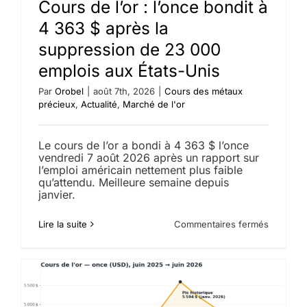
Cours de l’or : l’once bondit à
4 363 $ après la
suppression de 23 000
emplois aux États-Unis
Par
Orobel
|
août 7th, 2026
|
Cours des métaux
précieux
,
Actualité
,
Marché de l'or
Le cours de l’or a bondi à 4 363 $ l’once
vendredi 7 août 2026 après un rapport sur
l’emploi américain nettement plus faible
qu’attendu. Meilleure semaine depuis
janvier.
sur
Lire la suite
Commentaires fermés
Cours
de
l’or
:
l’once
bondit