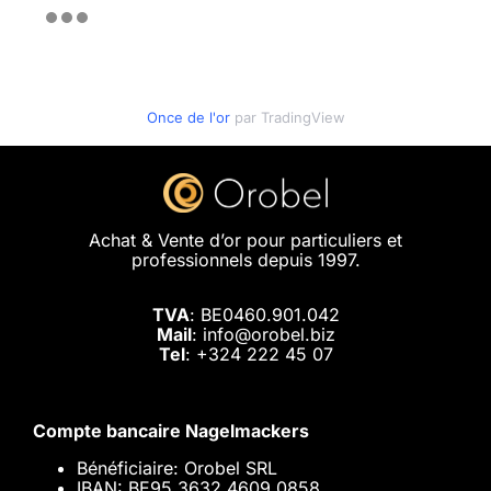
Once de l'or
par TradingView
Achat & Vente d’or pour particuliers et
professionnels depuis 1997.
TVA
: BE0460.901.042
Mail
: info@orobel.biz
Tel
:
+324 222 45 07
Compte bancaire Nagelmackers
Bénéficiaire: Orobel SRL
IBAN: BE95 3632 4609 0858