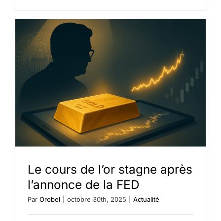
Souverai
Or
2026
:
un
nouveau
design
qui
fait
le
plein
de
détails
Le cours de l’or stagne après
l’annonce de la FED
Par
Orobel
|
octobre 30th, 2025
|
Actualité