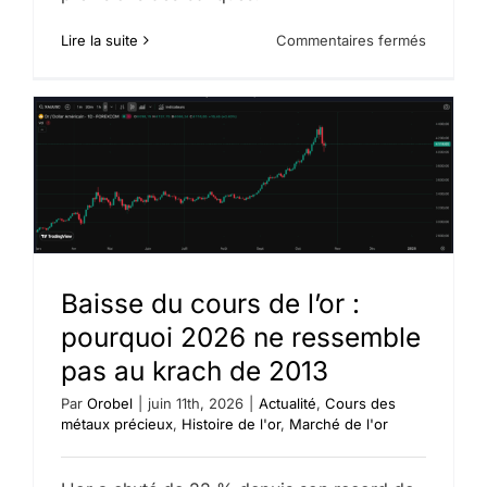
sur
Lire la suite
Commentaires fermés
Le
cours
de
l’or
chute
sous
les
4
000
$,
une
première
depuis
Baisse du cours de l’or :
novembr
pourquoi 2026 ne ressemble
2025
pas au krach de 2013
Par
Orobel
|
juin 11th, 2026
|
Actualité
,
Cours des
métaux précieux
,
Histoire de l'or
,
Marché de l'or