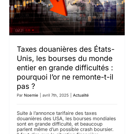
l’once
d’ici
la
fin
2025
?
Taxes douanières des États-
Unis, les bourses du monde
entier en grande difficultés :
pourquoi l’or ne remonte-t-il
pas ?
Par
Noemie
|
avril 7th, 2025
|
Actualité
Suite à l’annonce tarifaire des taxes
douanières des USA, les bourses mondiales
sont en grande difficulté, et beaucoup
parlent même d’un possible crash boursier.