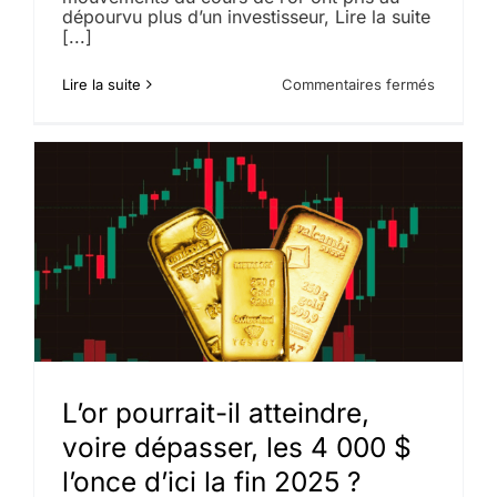
dépourvu plus d’un investisseur, Lire la suite
[...]
sur
Lire la suite
Commentaires fermés
L’or
pourrait-
il
monter
jusqu’à
6
000
$
l’once
?
L’or pourrait-il atteindre,
voire dépasser, les 4 000 $
l’once d’ici la fin 2025 ?