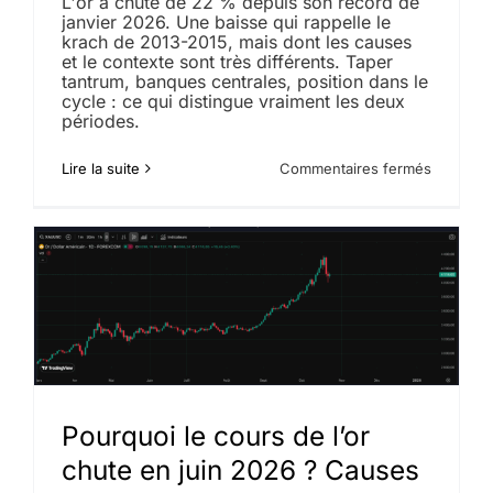
L'or a chuté de 22 % depuis son record de
janvier 2026. Une baisse qui rappelle le
krach de 2013-2015, mais dont les causes
et le contexte sont très différents. Taper
tantrum, banques centrales, position dans le
cycle : ce qui distingue vraiment les deux
périodes.
sur
Lire la suite
Commentaires fermés
Baisse
du
cours
de
l’or
:
pourquoi
2026
ne
ressemb
pas
au
krach
Pourquoi le cours de l’or
de
chute en juin 2026 ? Causes
2013