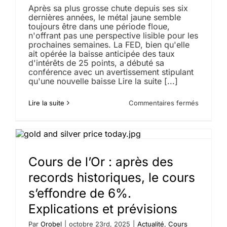
Après sa plus grosse chute depuis ses six
dernières années, le métal jaune semble
toujours être dans une période floue,
n'offrant pas une perspective lisible pour les
prochaines semaines. La FED, bien qu'elle
ait opérée la baisse anticipée des taux
d'intérêts de 25 points, a débuté sa
conférence avec un avertissement stipulant
qu'une nouvelle baisse Lire la suite [...]
sur
Lire la suite
Commentaires fermés
Le
cours
de
l’or
stagne
après
Cours de l’Or : après des
l’annonc
records historiques, le cours
de
la
s’effondre de 6%.
FED
Explications et prévisions
Par
Orobel
|
octobre 23rd, 2025
|
Actualité
,
Cours