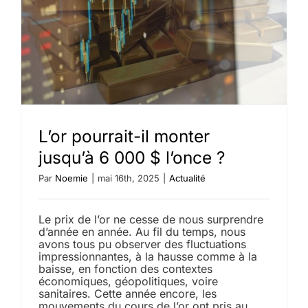
record
en
septemb
2025
L’or pourrait-il monter
jusqu’à 6 000 $ l’once ?
Par
Noemie
|
mai 16th, 2025
|
Actualité
Le prix de l’or ne cesse de nous surprendre
d’année en année. Au fil du temps, nous
avons tous pu observer des fluctuations
impressionnantes, à la hausse comme à la
baisse, en fonction des contextes
économiques, géopolitiques, voire
sanitaires. Cette année encore, les
mouvements du cours de l’or ont pris au