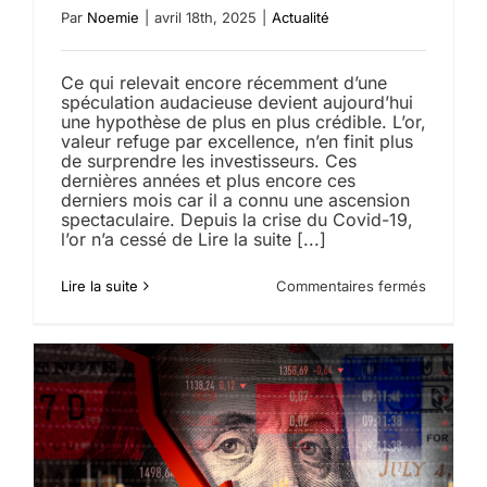
Par
Noemie
|
avril 18th, 2025
|
Actualité
Ce qui relevait encore récemment d’une
spéculation audacieuse devient aujourd’hui
une hypothèse de plus en plus crédible. L’or,
valeur refuge par excellence, n’en finit plus
de surprendre les investisseurs. Ces
dernières années et plus encore ces
derniers mois car il a connu une ascension
spectaculaire. Depuis la crise du Covid-19,
l’or n’a cessé de Lire la suite [...]
sur
Lire la suite
Commentaires fermés
L’or
pourrait-
il
atteindre
voire
dépasser
les
4
000
$