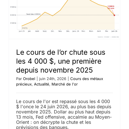
à
4
363
$
après
la
suppress
de
23
000
Le cours de l’or chute sous
emplois
aux
les 4 000 $, une première
États-
depuis novembre 2025
Unis
Par
Orobel
|
juin 24th, 2026
|
Cours des métaux
précieux
,
Actualité
,
Marché de l'or
Le cours de l'or est repassé sous les 4 000
$ l'once le 24 juin 2026, au plus bas depuis
novembre 2025. Dollar au plus haut depuis
13 mois, Fed offensive, accalmie au Moyen-
Orient : on décrypte la chute et les
prévisions des banques.