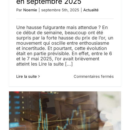
en septembre 2025
Par
Noemie
|
septembre 5th, 2025
|
Actualité
Une hausse fulgurante mais attendue ? En
ce début de semaine, beaucoup ont été
surpris par la forte hausse du prix de l’or, un
mouvement qui oscille entre enthousiasme
et incertitude. Et pourtant, cette évolution
était en partie prévisible. En effet, entre le 6
et le 7 mai 2025, l’or avait brièvement
atteint les Lire la suite [...]
sur
Lire la suite
Commentaires fermés
Prix
de
l’or
:
pourquoi
le
cours
bat
un
nouveau