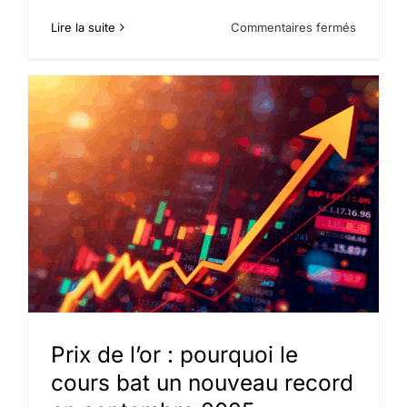
sur
Lire la suite
Commentaires fermés
Le
cours
de
l’or
s’envole
:
+10
%
en
un
mois,
quelles
sont
les
explicati
et
les
perspect
?
Prix de l’or : pourquoi le
cours bat un nouveau record