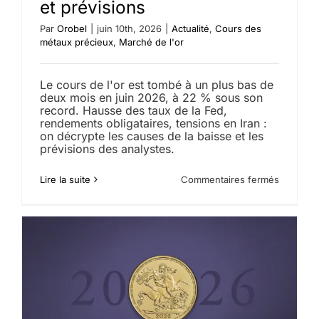
et prévisions
Par
Orobel
|
juin 10th, 2026
|
Actualité
,
Cours des
métaux précieux
,
Marché de l'or
Le cours de l'or est tombé à un plus bas de
deux mois en juin 2026, à 22 % sous son
record. Hausse des taux de la Fed,
rendements obligataires, tensions en Iran :
on décrypte les causes de la baisse et les
prévisions des analystes.
sur
Lire la suite
Commentaires fermés
Pourquoi
le
cours
de
l’or
chute
en
juin
2026
?