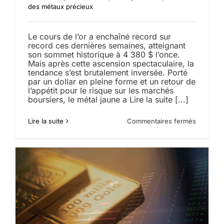
des métaux précieux
Le cours de l’or a enchaîné record sur
record ces dernières semaines, atteignant
son sommet historique à 4 380 $ l’once.
Mais après cette ascension spectaculaire, la
tendance s’est brutalement inversée. Porté
par un dollar en pleine forme et un retour de
l’appétit pour le risque sur les marchés
boursiers, le métal jaune a Lire la suite [...]
sur
Lire la suite
Commentaires fermés
Cours
de
l’Or
:
après
des
records
historiqu
le
cours
s’effondr