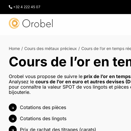
Passer
au
+32 4 222 45 07
contenu
Home
Cours des métaux précieux
Cours de l’or en temps réel 
Cours de l’or en te
Orobel vous propose de suivre le
prix de l’or en temps
Analysez le
cours de l’or en euro et autres devises (Do
pour connaître la valeur SPOT de vos lingots et pièces en
bijouterie.
Cotations des pièces
Cotations des lingots
Prix de rachat des titrages (carats)