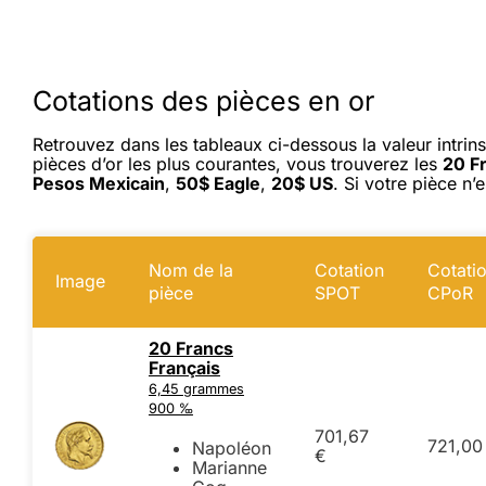
Cotations des pièces en or
Retrouvez dans les tableaux ci-dessous la valeur intrins
pièces d’or les plus courantes, vous trouverez les
20 F
Pesos Mexicain
,
50$ Eagle
,
20$ US
. Si votre pièce n’
Nom de la
Cotation
Cotati
Image
pièce
SPOT
CPoR
20 Francs
Français
6,45 grammes
900 ‰
701,67
721,00
Napoléon
€
Marianne