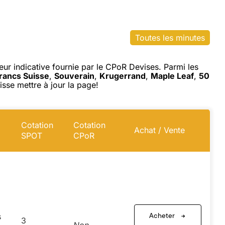
Toutes les minutes
eur indicative fournie par le CPoR Devises. Parmi les
rancs Suisse
,
Souverain
,
Krugerrand
,
Maple Leaf
,
50
uisse mettre à jour la page!
Cotation
Cotation
Achat / Vente
SPOT
CPoR
Acheter
s
3