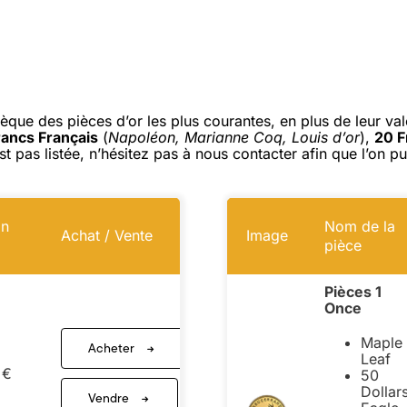
èque des pièces d’or les plus courantes, en plus de leur val
rancs Français
(
Napoléon, Marianne Coq, Louis d’or
),
20 F
est pas listée, n’hésitez pas à nous contacter afin que l’on p
on
Nom de la
Achat / Vente
Image
pièce
Pièces 1
Once
Maple
Acheter
Leaf
 €
50
Dollar
Vendre