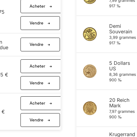
7,99 grammes
Acheter
917 ‰
75
Vendre
Demi
Souverain
3,99 grammes
n
917 ‰
Vendre
due
5 Dollars
Acheter
US
75 €
8,36 grammes
900 ‰
Vendre
20 Reich
Acheter
Mark
 €
7,97 grammes
900 ‰
Vendre
Krugerrand