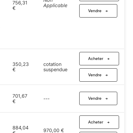
Non
756,31
Applicable
€
Vendre
3
Acheter
350,23
cotation
€
suspendue
Vendre
701,67
Vendre
---
€
Acheter
884,04
970,00 €