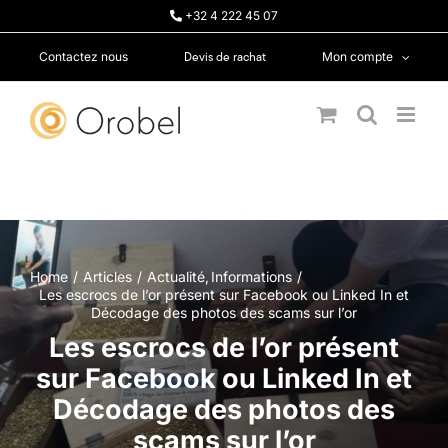
Passer
+32 4 222 45 07
au
contenu
Devis de rachat
Contactez nous
Mon compte
Home
Articles
Actualité
Informations
Les escrocs de l’or présent sur Facebook ou Linked In et
Décodage des photos des scams sur l’or
Les escrocs de l’or présent
sur Facebook ou Linked In et
Décodage des photos des
scams sur l’or