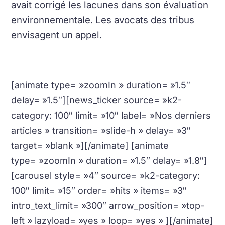
avait corrigé les lacunes dans son évaluation
environnementale. Les avocats des tribus
envisagent un appel.
[animate type= »zoomIn » duration= »1.5″
delay= »1.5″][news_ticker source= »k2-
category: 100″ limit= »10″ label= »Nos derniers
articles » transition= »slide-h » delay= »3″
target= »blank »][/animate] [animate
type= »zoomIn » duration= »1.5″ delay= »1.8″]
[carousel style= »4″ source= »k2-category:
100″ limit= »15″ order= »hits » items= »3″
intro_text_limit= »300″ arrow_position= »top-
left » lazyload= »yes » loop= »yes » ][/animate]