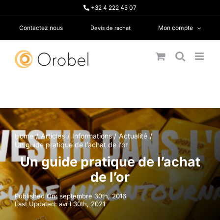
Passer
+32 4 222 45 07
au
contenu
Devis de rachat
Contactez nous
Mon compte
Home
Articles
Informations
Actualité
Un guide pratique de l’achat de l’or
Un guide pratique de l’achat
de l’or
Published On: septembre 30th, 2016
Last Updated: avril 30th, 2021