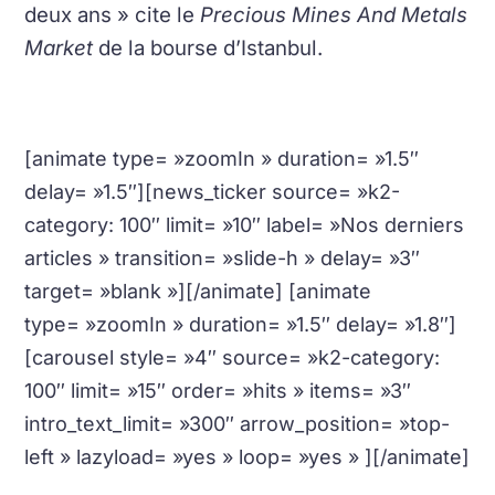
deux ans » cite le
Precious Mines And Metals
Market
de la bourse d’Istanbul.
[animate type= »zoomIn » duration= »1.5″
delay= »1.5″][news_ticker source= »k2-
category: 100″ limit= »10″ label= »Nos derniers
articles » transition= »slide-h » delay= »3″
target= »blank »][/animate] [animate
type= »zoomIn » duration= »1.5″ delay= »1.8″]
[carousel style= »4″ source= »k2-category:
100″ limit= »15″ order= »hits » items= »3″
intro_text_limit= »300″ arrow_position= »top-
left » lazyload= »yes » loop= »yes » ][/animate]