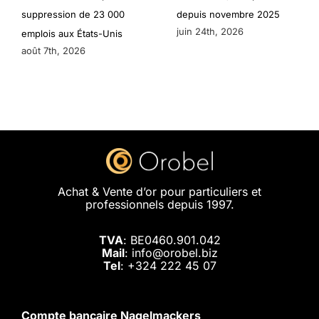
suppression de 23 000
depuis novembre 2025
juin 24th, 2026
emplois aux États-Unis
août 7th, 2026
Achat & Vente d’or pour particuliers et
professionnels depuis 1997.
TVA
: BE0460.901.042
Mail
: info@orobel.biz
Tel
:
+324 222 45 07
Compte bancaire Nagelmackers