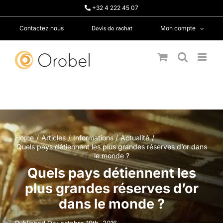
Passer
+32 4 222 45 07
au
contenu
Devis de rachat
Contactez nous
Mon compte
Home
Articles
Informations
Actualité
Quels pays détiennent les plus grandes réserves d’or dans
le monde ?
Quels pays détiennent les
plus grandes réserves d’or
dans le monde ?