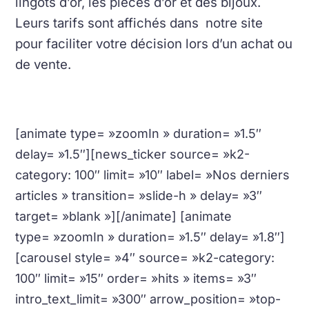
lingots d’or, les pièces d’or et des bijoux.
Leurs tarifs sont affichés dans notre site
pour faciliter votre décision lors d’un achat ou
de vente.
[animate type= »zoomIn » duration= »1.5″
delay= »1.5″][news_ticker source= »k2-
category: 100″ limit= »10″ label= »Nos derniers
articles » transition= »slide-h » delay= »3″
target= »blank »][/animate] [animate
type= »zoomIn » duration= »1.5″ delay= »1.8″]
[carousel style= »4″ source= »k2-category:
100″ limit= »15″ order= »hits » items= »3″
intro_text_limit= »300″ arrow_position= »top-