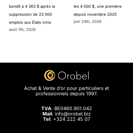
bondit à 4 363 $ après la
les 4 000 $, une première
suppression de 23 000
depuis novembre 2025
juin 24th, 2026
emplois aux États-Unis
août 7th, 2026
Achat & Vente d’or pour particuliers et
professionnels depuis 1997.
TVA
: BE0460.901.042
Mail
: info@orobel.biz
Tel
:
+324 222 45 07