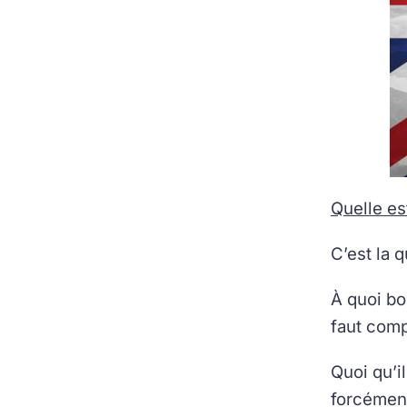
Quelle est
C’est la q
À quoi bon
faut com
Quoi qu’i
forcément