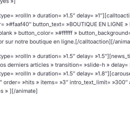
yes »]
ype= »rollIn » duration= »1.5″ delay= »1″][calltoactio
or= »#faaf40″ button_text= »BOUTIQUE EN LIGNE » b
blank » button_color= »#ffffff » button_background
or sur notre boutique en ligne.[/calltoaction][/anima
type= »rollIn » duration= »1.5″ delay= »1.5″][news_
os derniers articles » transition= »slide-h » delay=
type= »rollIn » duration= »1.5″ delay= »1.8″][carou
5″ order= »hits » items= »3″ intro_text_limit= »300″
s » ][/animate]