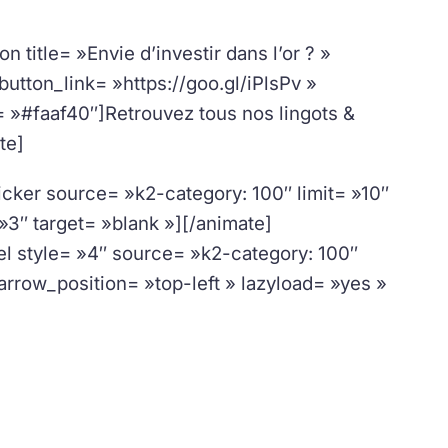
n title= »Envie d’investir dans l’or ? »
utton_link= »https://goo.gl/iPlsPv »
= »#faaf40″]Retrouvez tous nos lingots &
te]
ticker source= »k2-category: 100″ limit= »10″
 »3″ target= »blank »][/animate]
sel style= »4″ source= »k2-category: 100″
 arrow_position= »top-left » lazyload= »yes »