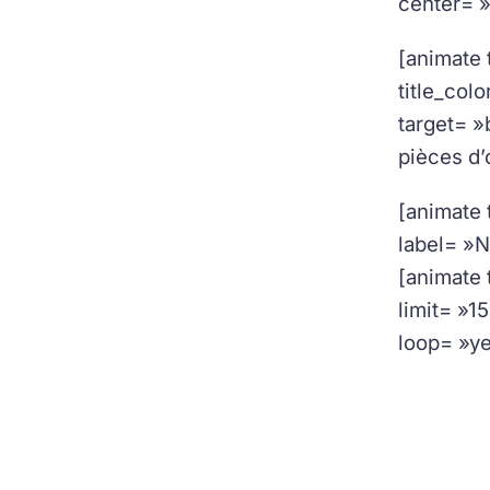
center= »
[animate t
title_col
target= »
pièces d’
[animate 
label= »N
[animate 
limit= »1
loop= »ye