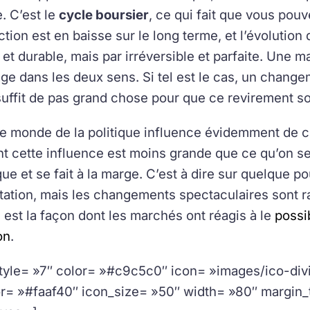
e. C’est le
cycle boursier
, ce qui fait que vous pou
tion est en baisse sur le long terme, et l’évolution d
 et durable, mais par irréversible et parfaite. Une 
ge dans les deux sens. Si tel est le cas, un changemen
l suffit de pas grand chose pour que ce revirement s
le monde de la politique influence évidemment de cou
 cette influence est moins grande que ce qu’on se 
e et se fait à la marge. C’est à dire sur quelque po
ation, mais les changements spectaculaires sont ra
est la façon dont les marchés ont réagis à le
possi
on
.
style= »7″ color= »#c9c5c0″ icon= »images/ico-divi
or= »#faaf40″ icon_size= »50″ width= »80″ margin