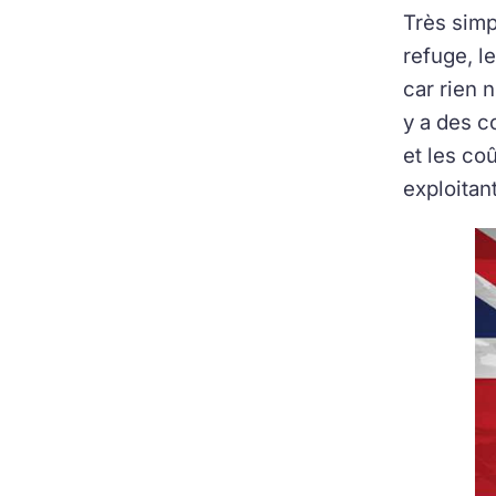
Très simp
refuge, l
car rien n
y a des co
et les co
exploitant