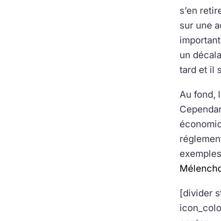
s’en retir
sur une ac
important
un décala
tard et i
Au fond, 
Cependant
économiqu
réglement
exemples 
Mélench
[divider 
icon_col