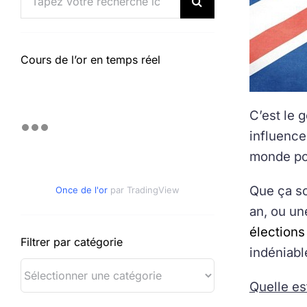
Cours de l’or en temps réel
C’est le 
influence 
monde pol
Que ça so
Once de l'or
par TradingView
an, ou un
élections
Filtrer par catégorie
indéniabl
Quelle es