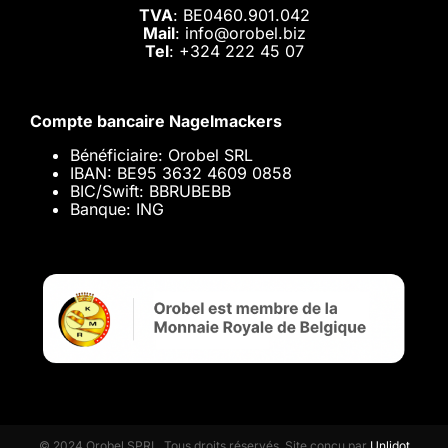
TVA
: BE0460.901.042
Mail
: info@orobel.biz
Tel
:
+324 222 45 07
Compte bancaire Nagelmackers
Bénéficiaire: Orobel SRL
IBAN: BE95 3632 4609 0858
BIC/Swift: BBRUBEBB
Banque: ING
© 2024 Orobel SPRL. Tous droits réservés. Site conçu par
Unlidot