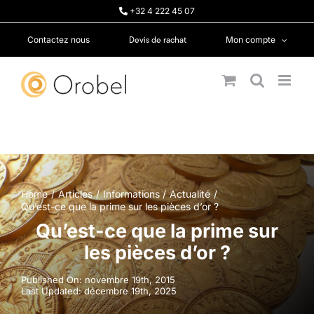
Passer
+32 4 222 45 07
au
contenu
Devis de rachat
Contactez nous
Mon compte
Home
Articles
Informations
Actualité
Qu’est-ce que la prime sur les pièces d’or ?
Qu’est-ce que la prime sur
les pièces d’or ?
Published On: novembre 19th, 2015
Last Updated: décembre 19th, 2025