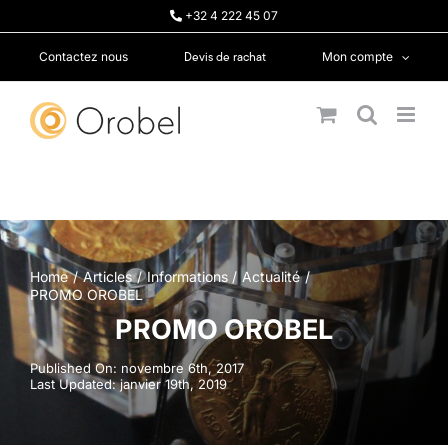
Passer
+32 4 222 45 07
au
contenu
Devis de rachat
Contactez nous
Mon compte
Home
Articles
Informations
Actualité
PROMO OROBEL
PROMO OROBEL
Published On: novembre 6th, 2017
Last Updated: janvier 19th, 2019