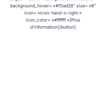
background_hover= »#f0ad28″ size= »8″
icon= »icon: hand-o-right »
icon_color= »#ffffff »]Plus
d’information[/button]