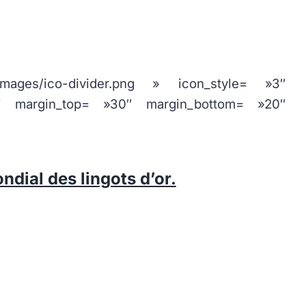
ges/ico-divider.png » icon_style= »3″
″ margin_top= »30″ margin_bottom= »20″
ndial des lingots d’or.