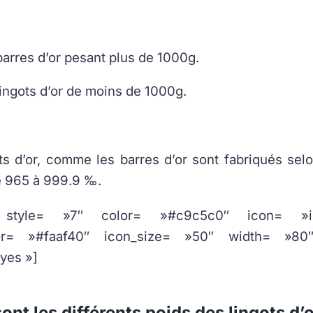
barres d’or pesant plus de 1000g.
lingots d’or de moins de 1000g.
ts d’or, comme les barres d’or sont fabriqués selo
e 965 à 999.9 ‰.
r style= »7″ color= »#c9c5c0″ icon= »ima
lor= »#faaf40″ icon_size= »50″ width= »80
yes »]
ont les différents poids des lingots d’