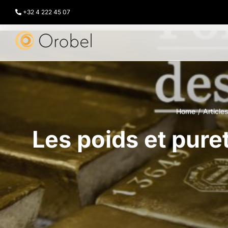
Passer
au
+32 4 222 45 07
contenu
Home
Articles
Les poids et puret