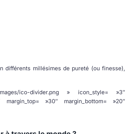
n différents millésimes de pureté (ou finesse),
ges/ico-divider.png » icon_style= »3″
″ margin_top= »30″ margin_bottom= »20″
or à travers le monde ?