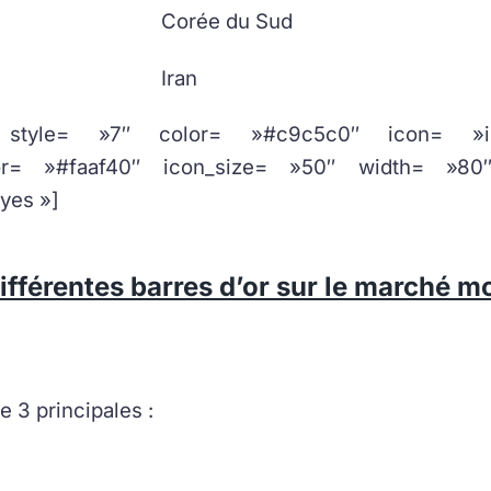
Corée du Sud
Iran
r style= »7″ color= »#c9c5c0″ icon= »ima
lor= »#faaf40″ icon_size= »50″ width= »80
yes »]
ifférentes barres d’or sur le marché mo
te 3 principales :