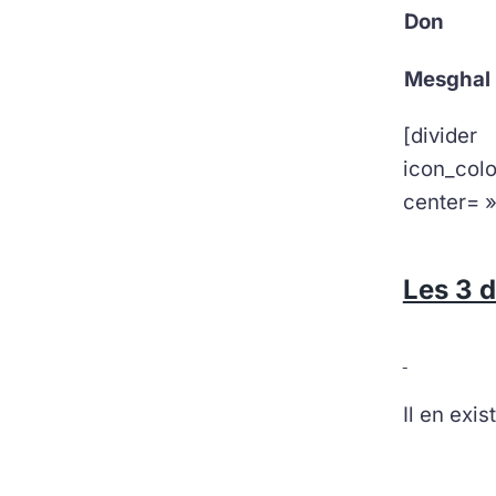
Don
Mesghal
[divide
icon_co
center= »
Les 3 d
Il en exis