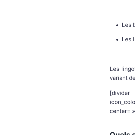
Les 
Les 
Les lingo
variant d
[divide
icon_co
center= »
Quels s