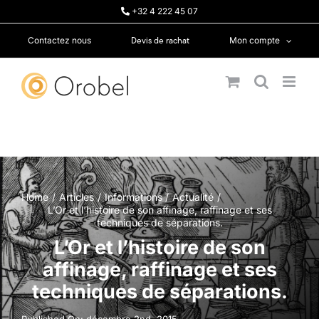
Passer
+32 4 222 45 07
au
contenu
Devis de rachat
Contactez nous
Mon compte
Home
Articles
Informations
Actualité
L’Or et l’histoire de son affinage, raffinage et ses
techniques de séparations.
L’Or et l’histoire de son
affinage, raffinage et ses
techniques de séparations.