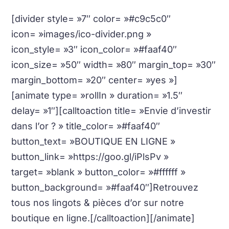
[divider style= »7″ color= »#c9c5c0″
icon= »images/ico-divider.png »
icon_style= »3″ icon_color= »#faaf40″
icon_size= »50″ width= »80″ margin_top= »30″
margin_bottom= »20″ center= »yes »]
[animate type= »rollIn » duration= »1.5″
delay= »1″][calltoaction title= »Envie d’investir
dans l’or ? » title_color= »#faaf40″
button_text= »BOUTIQUE EN LIGNE »
button_link= »https://goo.gl/iPlsPv »
target= »blank » button_color= »#ffffff »
button_background= »#faaf40″]Retrouvez
tous nos lingots & pièces d’or sur notre
boutique en ligne.[/calltoaction][/animate]