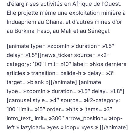
d’élargir ses activités en Afrique de l’Ouest.
Elle projette même une exploitation minière à
Induapriem au Ghana, et d’autres mines d’or
au Burkina-Faso, au Mali et au Sénégal.
[animate type= »zoomIn » duration= »1.5″
delay= »1.5″][news_ticker source= »k2-
category: 100″ limit= »10″ label= »Nos derniers
articles » transition= »slide-h » delay= »3″
target= »blank »][/animate] [animate
type= »zoomIn » duration= »1.5″ delay= »1.8″]
[carousel style= »4″ source= »k2-category:
100″ limit= »15″ order= »hits » items= »3″
intro_text_limit= »300″ arrow_position= »top-
left » lazyload= »yes » loop= »yes » ][/animate]