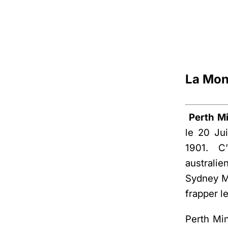
La Mon
Perth M
le 20 Jui
1901. C
australie
Sydney Mi
frapper l
Perth Min