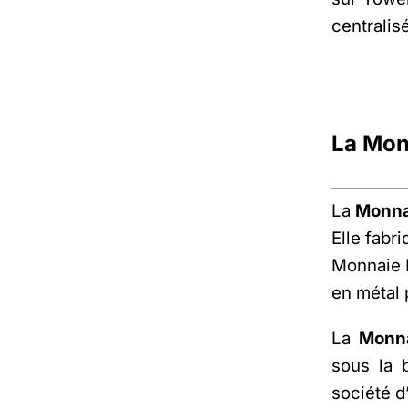
centralis
La Mon
La
Monna
Elle fabr
Monnaie R
en métal 
La
Monn
sous la 
société d