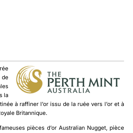
crée
e de
les
s la
ée à raffiner l’or issu de la ruée vers l’or et à
Royale Britannique.
s fameuses pièces d’or
Australian Nugget
, pièce