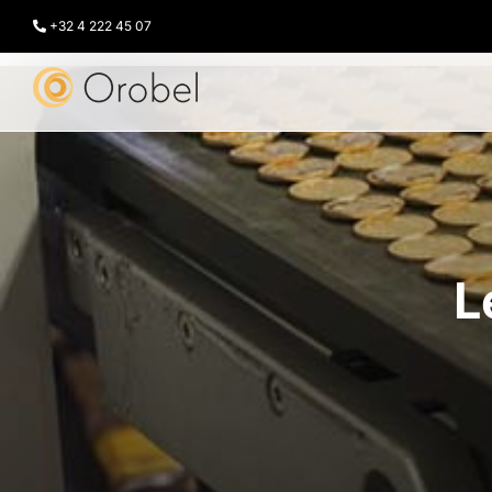
Passer
au
+32 4 222 45 07
contenu
L