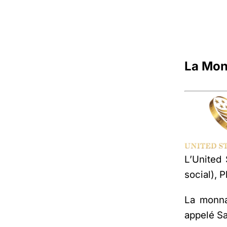
La Mon
L’United 
social), 
La monna
appelé S