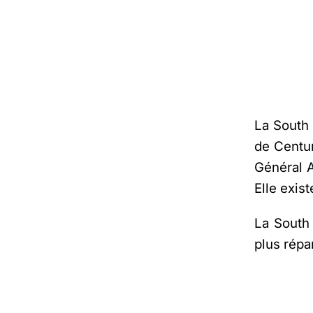
La South 
de Centur
Général 
Elle exis
La South
plus rép