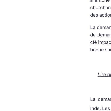
a affiché
cherchan
des actio
La demand
de demand
clé impac
bonne sa
Lire a
La deman
Inde. Les