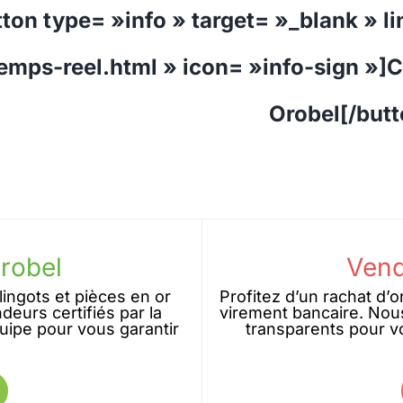
tton type= »info » target= »_blank » l
emps-reel.html » icon= »info-sign »]
Orobel[/butt
Orobel
Vend
ingots et pièces en or
Profitez d’un rachat d’o
deurs certifiés par la
virement bancaire. Nou
uipe pour vous garantir
transparents pour vo