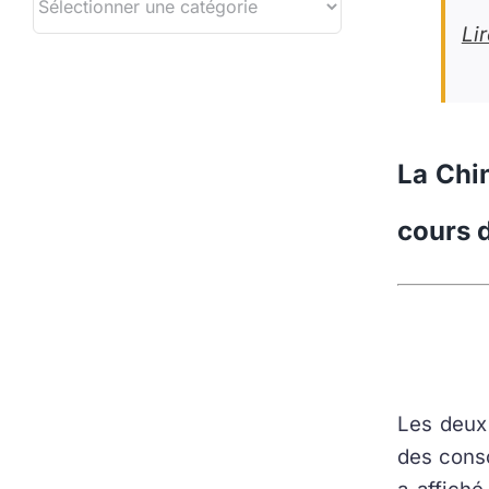
Lir
La Chin
cours d
Les deux
des conso