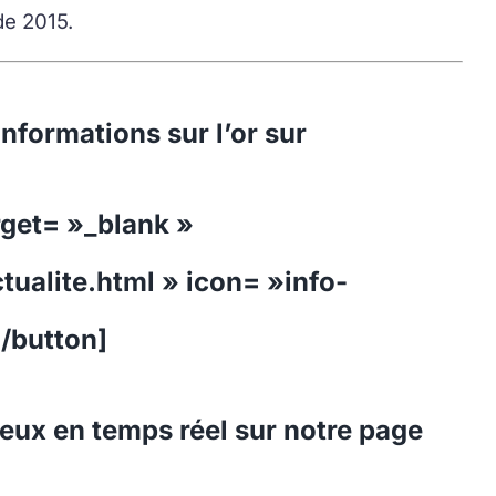
de 2015.
informations sur l’or sur
rget= »_blank »
tualite.html » icon= »info-
[/button]
ieux en temps réel sur notre page