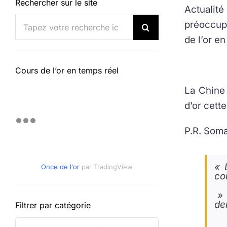
Rechercher sur le site
Actualité
Rechercher:
préoccupa
de l’or e
Cours de l’or en temps réel
La Chine 
d’or cett
P.R. Soma
« 
Once de l'or
par TradingView
co
» 
de
Filtrer par catégorie