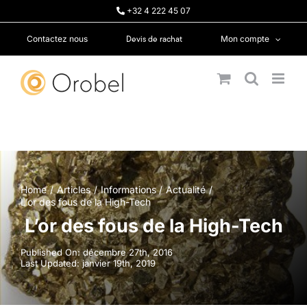
Passer
+32 4 222 45 07
au
contenu
Devis de rachat
Contactez nous
Mon compte
Home
Articles
Informations
Actualité
L’or des fous de la High-Tech
L’or des fous de la High-Tech
Published On: décembre 27th, 2016
Last Updated: janvier 19th, 2019