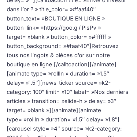
delay= »1″][calltoaction title= »Envie d’investir
dans l’or ? » title_color= »#faaf40″
button_text= »BOUTIQUE EN LIGNE »
button_link= »https://goo.gl/iPlsPv »
target= »blank » button_color= »#ffffff »
button_background= »#faaf40″]Retrouvez
tous nos lingots & pièces d’or sur notre
boutique en ligne.[/calltoaction][/animate]
[animate type= »rollIn » duration= »1.5″
delay= »1.5″][news_ticker source= »k2-
category: 100″ limit= »10″ label= »Nos derniers
articles » transition= »slide-h » delay= »3″
target= »blank »][/animate][animate
type= »rollIn » duration= »1.5″ delay= »1.8″]
[carousel style= »4″ source= »k2-category: