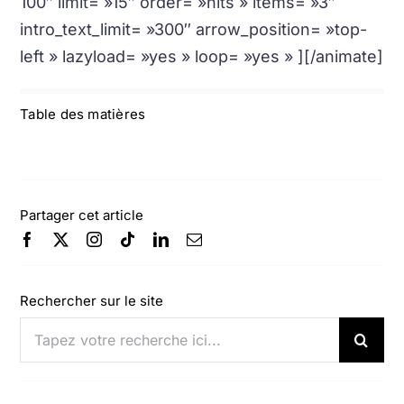
100″ limit= »15″ order= »hits » items= »3″
intro_text_limit= »300″ arrow_position= »top-
left » lazyload= »yes » loop= »yes » ][/animate]
Table des matières
Partager cet article
Rechercher sur le site
Rechercher: