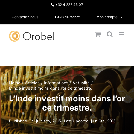
Passer
+32 4 222 45 07
au
contenu
Devis de rachat
Contactez nous
Mon compte
Home
Articles
Informations
Actualité
L’Inde investit moins dans l’or ce trimestre.
L’Inde investit moins dans l’or
ce trimestre.
Published On: juin 9th, 2015
Last Updated: juin 9th, 2015