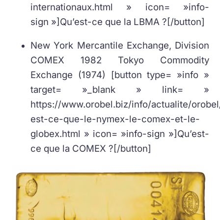
internationaux.html » icon= »info-
sign »]Qu’est-ce que la LBMA ?[/button]
New York Mercantile Exchange, Division
COMEX 1982 Tokyo Commodity
Exchange (1974) [button type= »info »
target= »_blank » link= »
https://www.orobel.biz/info/actualite/orobe
est-ce-que-le-nymex-le-comex-et-le-
globex.html » icon= »info-sign »]Qu’est-
ce que la COMEX ?[/button]