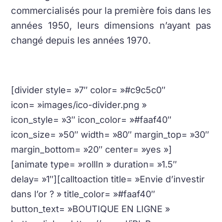
commercialisés pour la première fois dans les
années 1950, leurs dimensions n’ayant pas
changé depuis les années 1970.
[divider style= »7″ color= »#c9c5c0″
icon= »images/ico-divider.png »
icon_style= »3″ icon_color= »#faaf40″
icon_size= »50″ width= »80″ margin_top= »30″
margin_bottom= »20″ center= »yes »]
[animate type= »rollIn » duration= »1.5″
delay= »1″][calltoaction title= »Envie d’investir
dans l’or ? » title_color= »#faaf40″
button_text= »BOUTIQUE EN LIGNE »