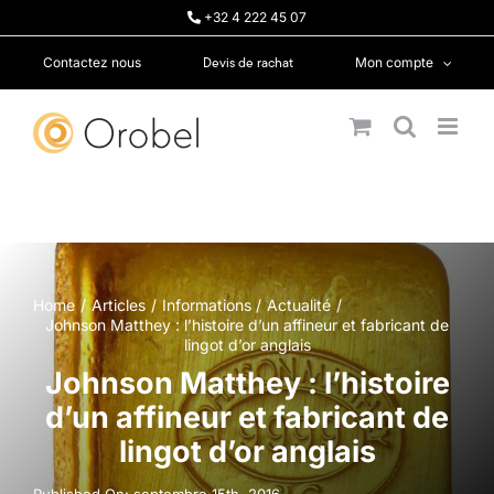
Passer
+32 4 222 45 07
au
contenu
Devis de rachat
Contactez nous
Mon compte
Home
Articles
Informations
Actualité
Johnson Matthey : l’histoire d’un affineur et fabricant de
lingot d’or anglais
Johnson Matthey : l’histoire
d’un affineur et fabricant de
lingot d’or anglais