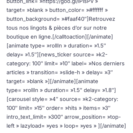
button_link= »https://goo.gl/iPlsPv »
target= »blank » button_color= »#ffffff »
button_background= »#faaf40″]Retrouvez
tous nos lingots & pièces d’or sur notre
boutique en ligne.[/calltoaction][/animate]
[animate type= »rollIn » duration= »1.5″
delay= »1.5″][news_ticker source= »k2-
category: 100″ limit= »10″ label= »Nos derniers
articles » transition= »slide-h » delay= »3″
target= »blank »][/animate][animate
type= »rollIn » duration= »1.5″ delay= »1.8″]
[carousel style= »4″ source= »k2-category:
100″ limit= »15″ order= »hits » items= »3″
intro_text_limit= »300″ arrow_position= »top-
left » lazyload= »yes » loop= »yes » ][/animate]