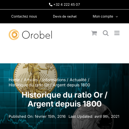
Passer
+32 4 222 45 07
au
contenu
Devis de rachat
Contactez nous
Mon compte
Home
Articles
Informations
Actualité
Historique du ratio Or / Argent depuis 1800
Historique du ratio Or /
Argent depuis 1800
Published On: février 15th, 2016
Last Updated: avril 9th, 2021