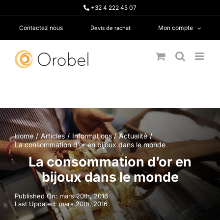
Passer
+32 4 222 45 07
au
contenu
Devis de rachat
Contactez nous
Mon compte
Home
Articles
Informations
Actualité
La consommation d’or en bijoux dans le monde
La consommation d’or en
bijoux dans le monde
Published On: mars 20th, 2016
Last Updated: mars 20th, 2016