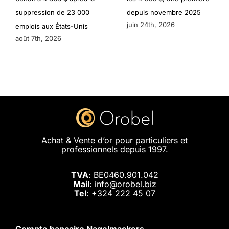
suppression de 23 000
depuis novembre 2025
juin 24th, 2026
emplois aux États-Unis
août 7th, 2026
Achat & Vente d’or pour particuliers et
professionnels depuis 1997.
TVA
: BE0460.901.042
Mail
: info@orobel.biz
Tel
:
+324 222 45 07
Compte bancaire Nagelmackers