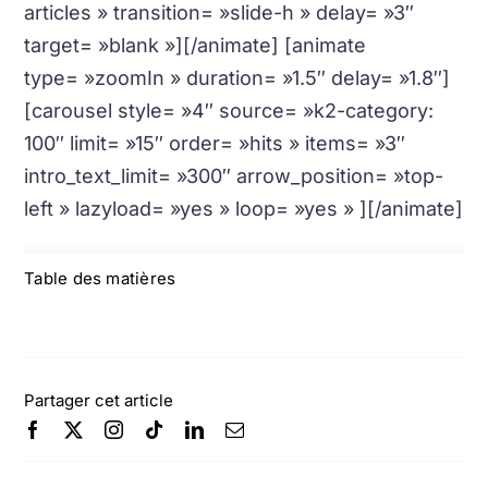
articles » transition= »slide-h » delay= »3″
target= »blank »][/animate] [animate
type= »zoomIn » duration= »1.5″ delay= »1.8″]
[carousel style= »4″ source= »k2-category:
100″ limit= »15″ order= »hits » items= »3″
intro_text_limit= »300″ arrow_position= »top-
left » lazyload= »yes » loop= »yes » ][/animate]
Table des matières
Partager cet article