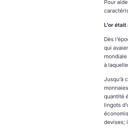
Pour aide
caractéri
L’or étai
Dès l’époq
qui avaie
mondiale 
à laquell
Jusqu’à c
monnaies 
quantité 
lingots d
économist
devises; 