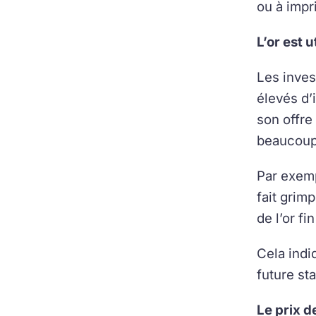
ou à impr
L’or est u
Les inves
élevés d’
son offre
beaucoup
Par exemp
fait grim
de l’or f
Cela indi
future st
Le prix de