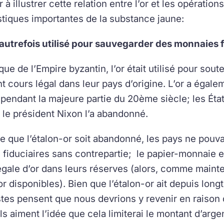
r à illustrer cette relation entre l’or et les opérat
stiques importantes de la substance jaune:
t autrefois utilisé pour sauvegarder des monnaies f
ue de l’Empire byzantin, l’or était utilisé pour sout
nt cours légal dans leur pays d’origine. L’or a éga
pendant la majeure partie du 20ème siècle; les États
e le président Nixon l’a abandonné.
e que l’étalon-or soit abandonné, les pays ne pouv
fiduciaires sans contrepartie; le papier-monnaie e
égale d’or dans leurs réserves (alors, comme maint
’or disponibles). Bien que l’étalon-or ait depuis l
es pensent que nous devrions y revenir en raison de 
ils aiment l’idée que cela limiterai le montant d’arge