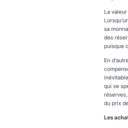
La valeur
Lorsqu’un
sa monnai
des réser
puisque c
En d’autr
compenser
inévitabl
qui se sp
réserves,
du prix de
Les achat