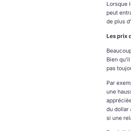
Lorsque l
peut entr
de plus d
Les prix 
Beaucoup 
Bien qu’il
pas toujo
Par exemp
une hausse
appréciée
du dollar
si une re