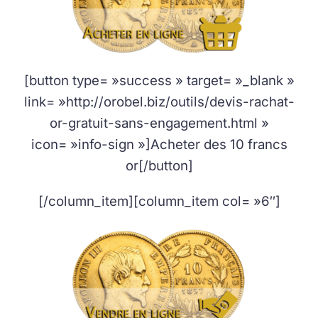
[button type= »success » target= »_blank »
link= »http://orobel.biz/outils/devis-rachat-
or-gratuit-sans-engagement.html »
icon= »info-sign »]Acheter des 10 francs
or[/button]
[/column_item][column_item col= »6″]