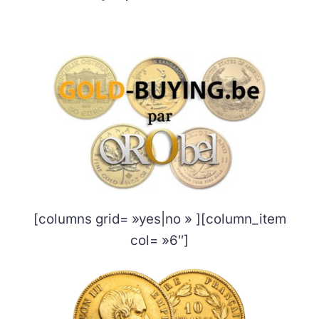
[columns grid= »yes|no » ][column_item
col= »6″]