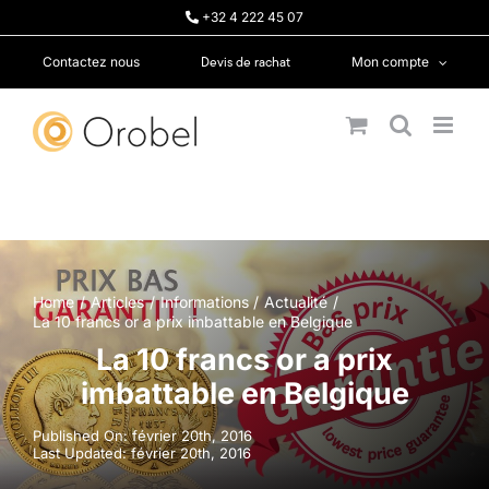
Passer
+32 4 222 45 07
au
contenu
Devis de rachat
Contactez nous
Mon compte
Home
Articles
Informations
Actualité
La 10 francs or a prix imbattable en Belgique
La 10 francs or a prix
imbattable en Belgique
Published On: février 20th, 2016
Last Updated: février 20th, 2016