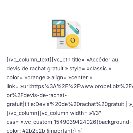
La valeur de vos bijoux, pièces et lingots en or
en temps réel avec
calcul
immédiat
.
[/vc_column_text][vc_btn title= »Accéder au
devis de rachat gratuit » style= »classic »
color= »orange » align= »center »
link= »url:https%3A%2F%2Fwww.orobel.biz%2F
or%2Fdevis-de-rachat-
gratuit|title:Devis%20de%20rachat%20gratuit|| »
[/vc_column][vc_column width= »1/3″
css= ».vc_custom_1549039424026{background-
color: #2b2b2b !important;} »]