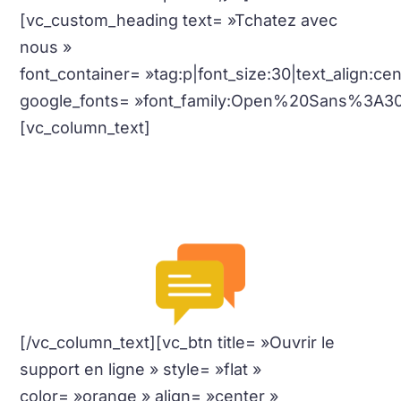
[vc_custom_heading text= »Tchatez avec
nous »
font_container= »tag:p|font_size:30|text_align:c
google_fonts= »font_family:Open%20Sans%3A3
[vc_column_text]
Nous sommes à votre disposition via notre
support en ligne.
Simple et Facile
[/vc_column_text][vc_btn title= »Ouvrir le
support en ligne » style= »flat »
color= »orange » align= »center »