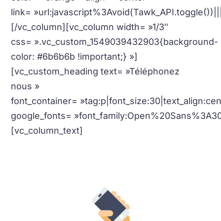
link= »url:javascript%3Avoid(Tawk_API.toggle())|||
[/vc_column][vc_column width= »1/3″
css= ».vc_custom_1549039432903{background-
color: #6b6b6b !important;} »]
[vc_custom_heading text= »Téléphonez
nous »
font_container= »tag:p|font_size:30|text_align:c
google_fonts= »font_family:Open%20Sans%3A3
[vc_column_text]
Un membre de notre équipe se fera un
plaisir de vous aidez par
téléphone