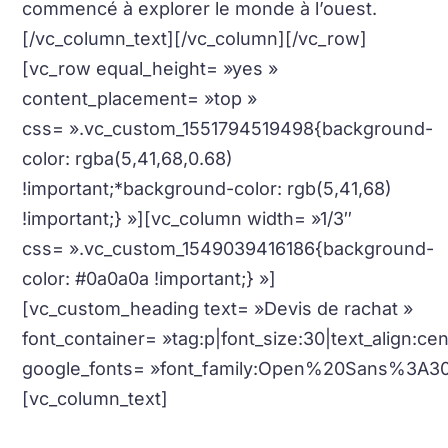
commencé à explorer le monde à l’ouest.
[/vc_column_text][/vc_column][/vc_row]
[vc_row equal_height= »yes »
content_placement= »top »
css= ».vc_custom_1551794519498{background-
color: rgba(5,41,68,0.68)
!important;*background-color: rgb(5,41,68)
!important;} »][vc_column width= »1/3″
css= ».vc_custom_1549039416186{background-
color: #0a0a0a !important;} »]
[vc_custom_heading text= »Devis de rachat »
font_container= »tag:p|font_size:30|text_align:c
google_fonts= »font_family:Open%20Sans%3A3
[vc_column_text]