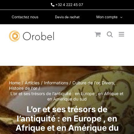
Passer
+32 4 222 45 07
au
contenu
Devis de rachat
Contactez nous
Mon compte
Home
Articles
Informations
Culture de l'or
Divers
Histoire de l'or
L’or et ses trésors de l’antiquité : en Europe , en Afrique et
en Amérique du sud
L’or et ses trésors de
l’antiquité : en Europe , en
Afrique et en Amérique du