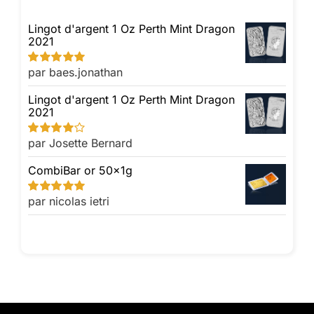
Lingot d'argent 1 Oz Perth Mint Dragon
2021
par baes.jonathan
Note
5
sur 5
Lingot d'argent 1 Oz Perth Mint Dragon
2021
par Josette Bernard
Note
4
sur
5
CombiBar or 50x1g
par nicolas ietri
Note
5
sur 5