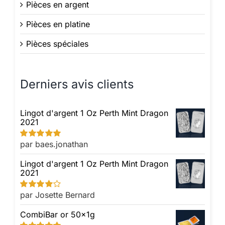
Pièces en argent
Pièces en platine
Pièces spéciales
Derniers avis clients
Lingot d'argent 1 Oz Perth Mint Dragon
2021
par baes.jonathan
Note
5
sur 5
Lingot d'argent 1 Oz Perth Mint Dragon
2021
par Josette Bernard
Note
4
sur
5
CombiBar or 50x1g