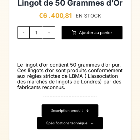
Lingot de 50 Grammes d’Or
€
6 .400,81
EN STOCK
Ajouter au panier
quantité
de
Lingot
de
50
Grammes
Le lingot d’or contient 50 grammes d’or pur.
d'Or
Ces lingots d’or sont produits conformément
aux règles strictes de LBMA ( L’association
des marchés de lingots de Londres) par des
fabricants reconnus.
Description produit
Spécifications technique