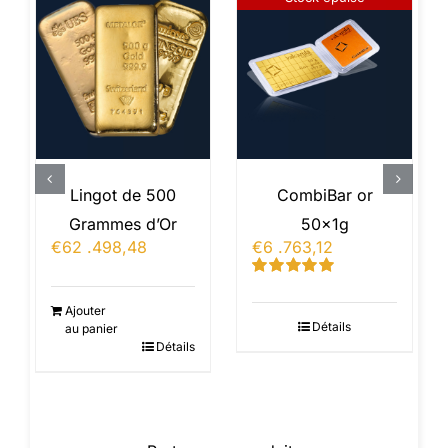
Lingot de 500
CombiBar or
Grammes d’Or
50x1g
€
62 .498,48
€
6 .763,12
Note
5.00
sur
5
Ajouter
Détails
au panier
Détails