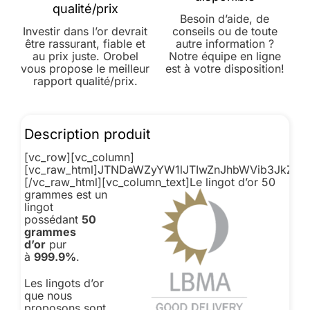
qualité/prix
Besoin d’aide, de
Investir dans l’or devrait
conseils ou de toute
être rassurant, fiable et
autre information ?
au prix juste. Orobel
Notre équipe en ligne
vous propose le meilleur
est à votre disposition!
rapport qualité/prix.
Description produit
[vc_row][vc_column]
[vc_raw_html]JTNDaWZyYW1lJTIwZnJhbWVib3JkZ
[/vc_raw_html][vc_column_text]
Le lingot d’or 50
grammes est un
lingot
possédant
50
grammes
d’or
pur
à
999.9%
.
Les lingots d’or
que nous
proposons sont