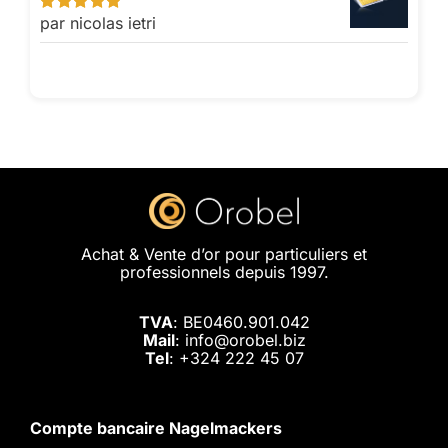
par nicolas ietri
Note
5
sur 5
Achat & Vente d’or pour particuliers et
professionnels depuis 1997.
TVA
: BE0460.901.042
Mail
: info@orobel.biz
Tel
:
+324 222 45 07
Compte bancaire Nagelmackers