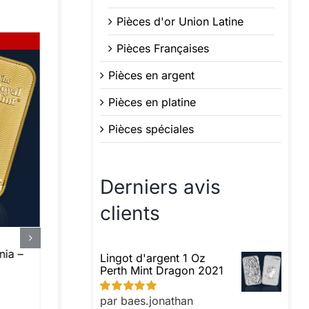
Pièces d'or Union Latine
Pièces Françaises
Pièces en argent
Pièces en platine
Pièces spéciales
Derniers avis
clients
nia –
Lingot de 10 Grammes d’Or
Li
Lingot d'argent 1 Oz
€
1 .340,55
€
6 .
Perth Mint Dragon 2021
par baes.jonathan
Note
5
sur 5