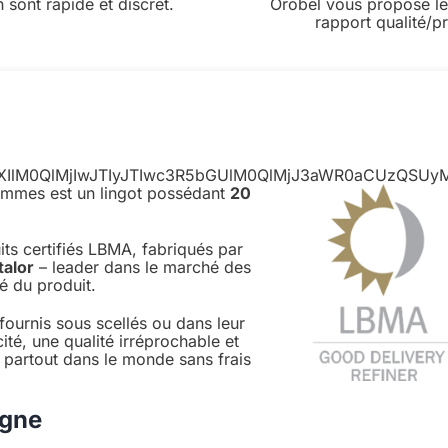
 sont rapide et discret.
Orobel vous propose le
rapport qualité/pr
kZXIlM0QlMjIwJTIyJTIwc3R5bGUlM0QlMjJ3aWR0aCUzQ
rammes est un lingot possédant
20
ts certifiés LBMA, fabriqués par
alor
– leader dans le marché des
té du produit.
ournis sous scellés ou dans leur
ité, une qualité irréprochable et
 partout dans le monde sans frais
igne