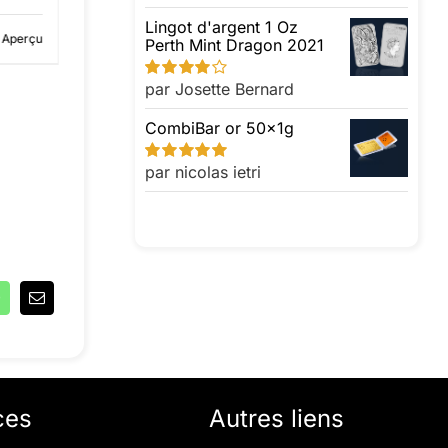
Ajouter au panier
Ajou
Aperçu
Lingot d'argent 1 Oz
Aperçu
Perth Mint Dragon 2021
par Josette Bernard
Note
4
sur
5
CombiBar or 50x1g
par nicolas ietri
Note
5
sur 5
ces
Autres liens