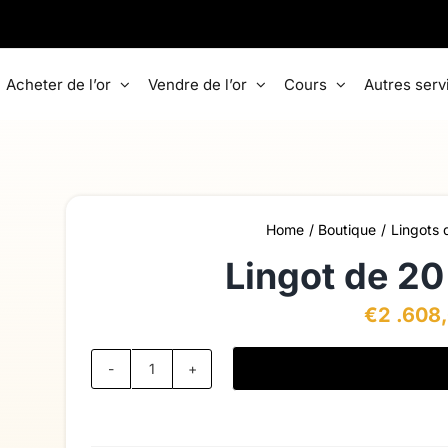
Acheter de l’or
Vendre de l’or
Cours
Autres serv
Home
Boutique
Lingots 
Lingot de 2
€
2 .608
quantité
de
Lingot
de