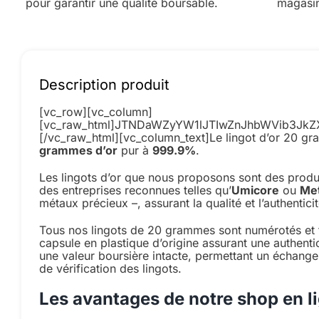
pour garantir une qualité boursable.
magasin
Description produit
[vc_row][vc_column]
[vc_raw_html]JTNDaWZyYW1lJTIwZnJhbWVib3J
[/vc_raw_html][vc_column_text]
Le lingot d’or 20 g
grammes d’or
pur à
999.9%
.
Les lingots d’or que nous proposons sont des produi
des entreprises reconnues telles qu’
Umicore
ou
Met
métaux précieux –, assurant la qualité et l’authentici
Tous nos lingots de 20 grammes sont numérotés et f
capsule en plastique d’origine assurant une authentic
une valeur boursière intacte, permettant un échange
de vérification des lingots.
Les avantages de notre shop en l