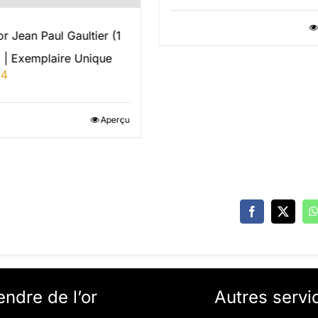
or Jean Paul Gaultier (1
 | Exemplaire Unique
94
Aperçu
endre de l’or
Autres servi