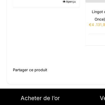
Aperçu
rçu
Lingot 
Once)
€
4 .131,
Partager ce produit
Acheter de l’or
V