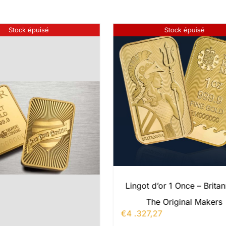
Stock épuisé
Stock épuisé
Lingot d’or 1 Once – Britan
The Original Makers
€
4 .327,27