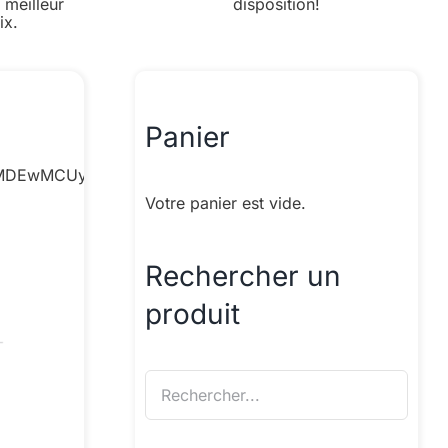
 meilleur
disposition!
ix.
Panier
SUyMDEwMCUyNSUzQiUyMG1heC13aWR0aCUzQSUyMDEwMCUy
Votre panier est vide.
Rechercher un
produit