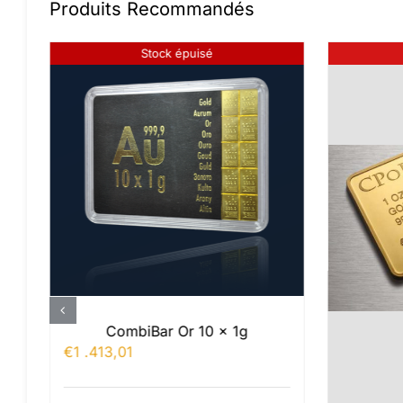
Produits Recommandés
Stock épuisé
CombiBar Or 10 x 1g
€
1 .413,01