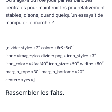
Ou s’agit-il du rôle joué par les banques
centrales pour maintenir les prix relativement
stables, disons, quand quelqu’un essayait de
manipuler le marché ?
[divider style= »7″ color= »#c9c5c0″
icon= »images/ico-divider.png » icon_style= »3″
icon_color= »#faaf40″ icon_size= »50″ width= »80″
margin_top= »30″ margin_bottom= »20″
center= »yes »]
Rassembler les faits.