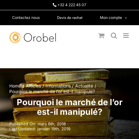
Passer
+32 4 222 45 07
au
contenu
Devis de rachat
Contactez nous
Mon compte
Home
Articles
Informations
Actualité
Pourquoi le marché de l’or est-il manipulé?
Pourquoi le marché de l’or
est-il manipulé?
Published On: mars 6th, 2018
Last Updated: janvier 19th, 2019