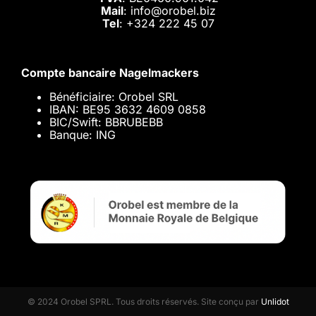
Mail
: info@orobel.biz
Tel
:
+324 222 45 07
Compte bancaire Nagelmackers
Bénéficiaire: Orobel SRL
IBAN: BE95 3632 4609 0858
BIC/Swift: BBRUBEBB
Banque: ING
© 2024 Orobel SPRL. Tous droits réservés. Site conçu par
Unlidot