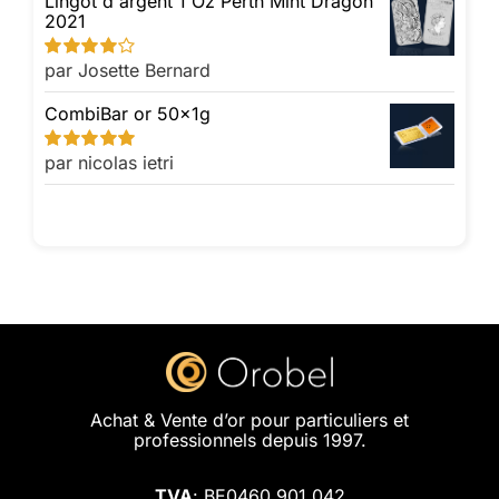
Lingot d'argent 1 Oz Perth Mint Dragon
2021
par Josette Bernard
Note
4
sur
5
CombiBar or 50x1g
par nicolas ietri
Note
5
sur 5
Achat & Vente d’or pour particuliers et
professionnels depuis 1997.
TVA
: BE0460.901.042