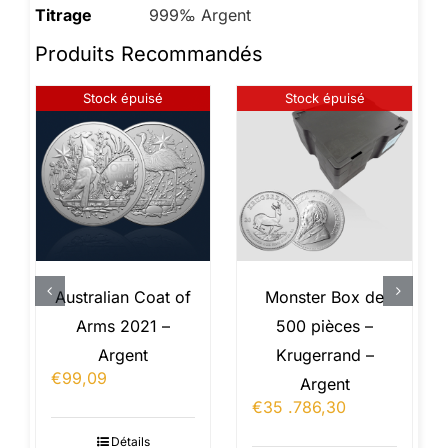
Titrage
999‰ Argent
Produits Recommandés
Stock épuisé
Stock épuisé
Australian Coat of
Monster Box de
Arms 2021 –
500 pièces –
Argent
Krugerrand –
€
99,09
Argent
€
35 .786,30
Détails