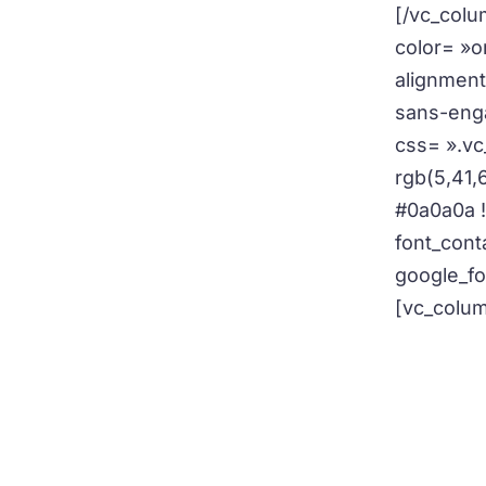
[/vc_colu
color= »o
alignment
sans-enga
css= ».vc
rgb(5,41,
#0a0a0a !
font_cont
google_f
[vc_colum