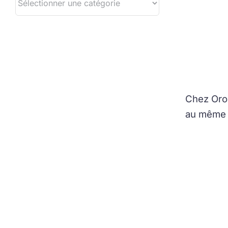
Chez Orob
au même p