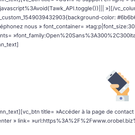
l:javascript%3Avoid(Tawk_API.toggle())||| »][/vc_co
c_custom_1549039432903{background-color: #6b6b6b
léphonez nous » font_container= »tag:p|font_size:30
onts= »font_family:Open%20Sans%3A300%2C300ita
n_text]
Un membre de notre équipe se fera un plais
mn_text][vc_btn title= »Accéder à la page de contact 
enter » link= »url:https%3A%2F%2Fwww.orobel.biz%