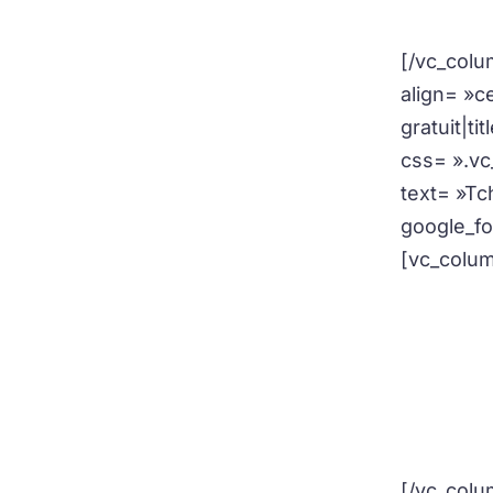
[/vc_colu
align= »
gratuit|t
css= ».v
text= »Tc
google_f
[vc_colum
[/vc_colum