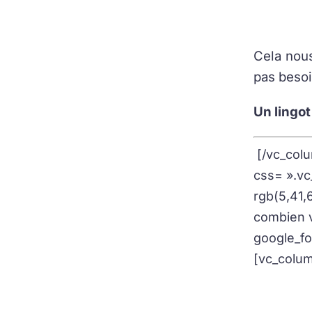
Cela nous
pas besoi
Un lingot
[/vc_colu
css= ».vc
rgb(5,41,
combien v
google_f
[vc_colum
Notre dev
instantan