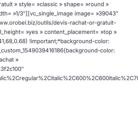
ratuit » style= »classic » shape= »round »
idth= »1/3″][vc_single_image image= »39043″
w.orobel.biz/outils/devis-rachat-or-gratuit-
_height= »yes » content_placement= »top »
,68,0.68) !important;*background-color:
.vc_custom_1549039416186{background-color:
achat »
23f2c100″
lic%2Cregular%2Citalic%2C600%2C600italic%2C70
 en temps réel avec
calcul
immédiat
.