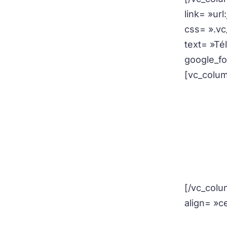
link= »ur
css= ».v
text= »Té
google_f
[vc_colum
[/vc_colu
align= »c