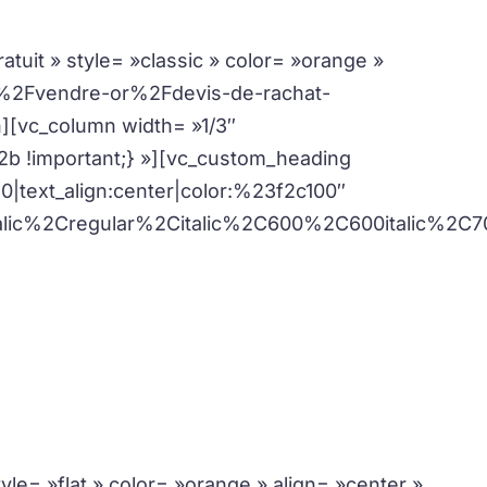
atuit » style= »classic » color= »orange »
z%2Fvendre-or%2Fdevis-de-rachat-
n][vc_column width= »1/3″
 !important;} »][vc_custom_heading
30|text_align:center|color:%23f2c100″
lic%2Cregular%2Citalic%2C600%2C600italic%2C70
 notre support en ligne.
le
tyle= »flat » color= »orange » align= »center »