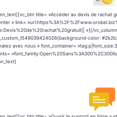
mn_text][vc_btn title= »Accéder au devis de rachat gr
center » link= »url:https%3A%2F%2Fwww.orobel.bi
itle:Devis%20de%20rachat%20gratuit|| »][/vc_colum
c_custom_1549039424026{background-color: #2b2b2b
hatez avec nous » font_container= »tag:p|font_size:
onts= »font_family:Open%20Sans%3A300%2C300ita
n_text]
Nous sommes à votre disposition via
Simple et Faci
n_text][vc_btn title= »Ouvrir le support en ligne » s