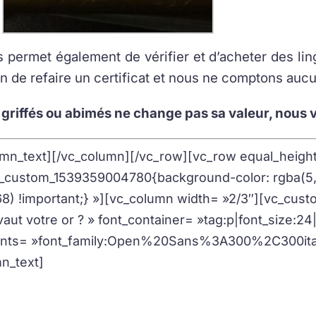
 permet également de vérifier et d’acheter des lin
n de refaire un certificat et nous ne comptons aucu
 griffés ou abimés ne change pas sa valeur, nous
mn_text][/vc_column][/vc_row][vc_row equal_heigh
_custom_1539359004780{background-color: rgba(5,4
68) !important;} »][vc_column width= »2/3″][vc_cu
aut votre or ? » font_container= »tag:p|font_size:24
onts= »font_family:Open%20Sans%3A300%2C300ita
n_text]
Calculez la valeur de votre or (bijoux/pièces/
is de rachat est actualisé
toutes les minutes
, ne né
é
.