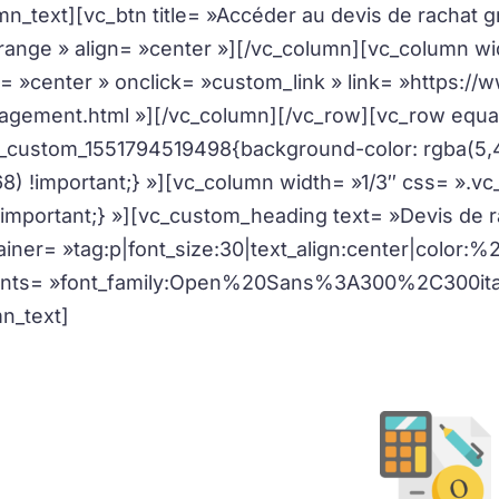
mn_text][vc_btn title= »Accéder au devis de rachat g
range » align= »center »][/vc_column][vc_column w
= »center » onclick= »custom_link » link= »https://ww
gement.html »][/vc_column][/vc_row][vc_row equal
_custom_1551794519498{background-color: rgba(5,41
68) !important;} »][vc_column width= »1/3″ css= »
important;} »][vc_custom_heading text= »Devis de r
ainer= »tag:p|font_size:30|text_align:center|color:%
onts= »font_family:Open%20Sans%3A300%2C300ita
n_text]
La valeur de vos bijoux, pièces et lingots en or