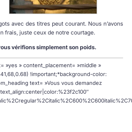
gots avec des titres peut courant. Nous n’avons
n frais, juste ceux de notre courtage.
 vous vérifions simplement son poids.
t= »yes » content_placement= »middle »
1,68,0.68) !important;*background-color:
stom_heading text= »Vous vous demandez
|text_align:center|color:%23f2c100″
lic%2Cregular%2Citalic%2C600%2C600italic%2C70
lingots)
gratuitement
!
cessite
aucune inscription
et offre un
résultat