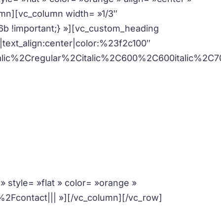
lumn][vc_column width= »1/3″
 !important;} »][vc_custom_heading
|text_align:center|color:%23f2c100″
lic%2Cregular%2Citalic%2C600%2C600italic%2C70
ir de vous aidez par
téléphone
» style= »flat » color= »orange »
2Fcontact||| »][/vc_column][/vc_row]