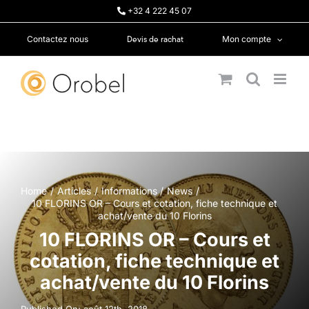
Passer
+32 4 222 45 07
au
contenu
Devis de rachat
Contactez nous
Mon compte
Home
Articles
Informations
News
10 FLORINS OR – Cours et cotation, fiche technique et
achat/vente du 10 Florins
10 FLORINS OR – Cours et
cotation, fiche technique et
achat/vente du 10 Florins