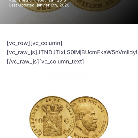
Published On: août 12th, 2018
Last Updated: janvier 6th, 2020
[vc_row][vc_column]
[vc_raw_js]JTNDJTIxLS0lMjBUcmFkaW5nVml
[/vc_raw_js][vc_column_text]