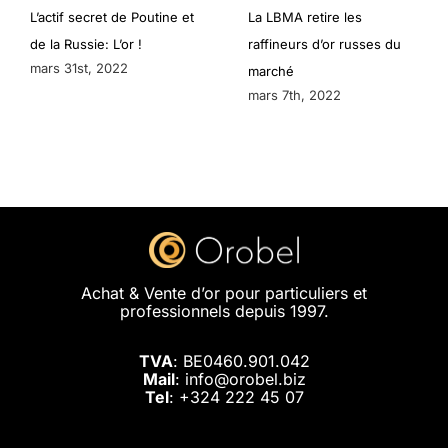
L’actif secret de Poutine et
La LBMA retire les
de la Russie: L’or !
raffineurs d’or russes du
mars 31st, 2022
marché
mars 7th, 2022
Achat & Vente d’or pour particuliers et
professionnels depuis 1997.
TVA
: BE0460.901.042
Mail
: info@orobel.biz
Tel
:
+324 222 45 07