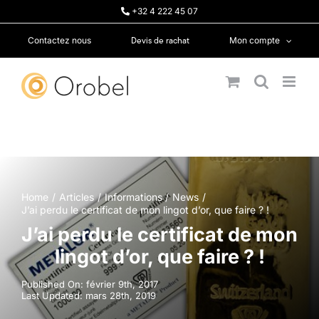
Passer
+32 4 222 45 07
au
contenu
Devis de rachat
Contactez nous
Mon compte
Home
Articles
Informations
News
J’ai perdu le certificat de mon lingot d’or, que faire ? !
J’ai perdu le certificat de mon
lingot d’or, que faire ? !
Published On: février 9th, 2017
Last Updated: mars 28th, 2019