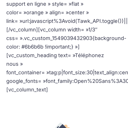
support en ligne » style= »flat »
color= »orange » align= »center »
link= »url:javascript%3Avoid(Tawk_API.toggle())|||
[/vc_column][vc_column width= »1/3″
css= ».vc_custom_1549039432903{background-
color: #6b6b6b !important;} »]
[vc_custom_heading text= »Téléphonez
nous »
font_container= »tag:p|font_size:30|text_align:c
google_fonts= »font_family:Open%20Sans%3A3
[vc_column_text]
Un membre de notre équipe se fera un
plaisir de vous aidez par
téléphone