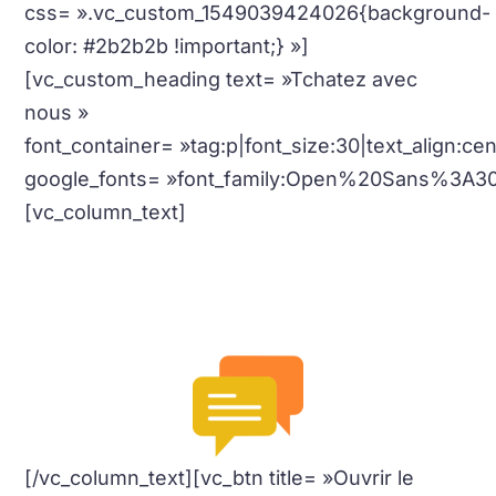
css= ».vc_custom_1549039424026{background-
color: #2b2b2b !important;} »]
[vc_custom_heading text= »Tchatez avec
nous »
font_container= »tag:p|font_size:30|text_align:c
google_fonts= »font_family:Open%20Sans%3A3
[vc_column_text]
Nous sommes à votre disposition via notre
support en ligne.
Simple et Facile
[/vc_column_text][vc_btn title= »Ouvrir le