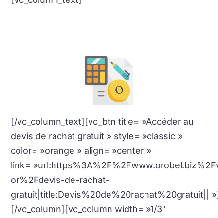
La valeur de vos bijoux, pièces et lingots en or
en temps réel avec
calcul
immédiat
.
[/vc_column_text][vc_btn title= »Accéder au
devis de rachat gratuit » style= »classic »
color= »orange » align= »center »
link= »url:https%3A%2F%2Fwww.orobel.biz%2F
or%2Fdevis-de-rachat-
gratuit|title:Devis%20de%20rachat%20gratuit|| »
[/vc_column][vc_column width= »1/3″