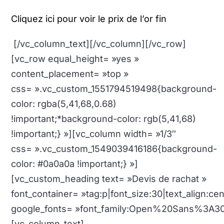
Cliquez ici pour voir le prix de l’or fin
[/vc_column_text][/vc_column][/vc_row]
[vc_row equal_height= »yes »
content_placement= »top »
css= ».vc_custom_1551794519498{background-
color: rgba(5,41,68,0.68)
!important;*background-color: rgb(5,41,68)
!important;} »][vc_column width= »1/3″
css= ».vc_custom_1549039416186{background-
color: #0a0a0a !important;} »]
[vc_custom_heading text= »Devis de rachat »
font_container= »tag:p|font_size:30|text_align:c
google_fonts= »font_family:Open%20Sans%3A3
[vc_column_text]