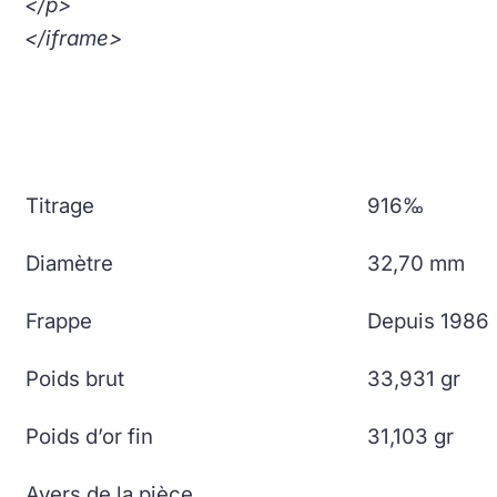
</p>
</iframe>
Titrage
916‰
Diamètre
32,70 mm
Frappe
Depuis 1986
Poids brut
33,931 gr
Poids d’or fin
31,103 gr
Avers de la pièce