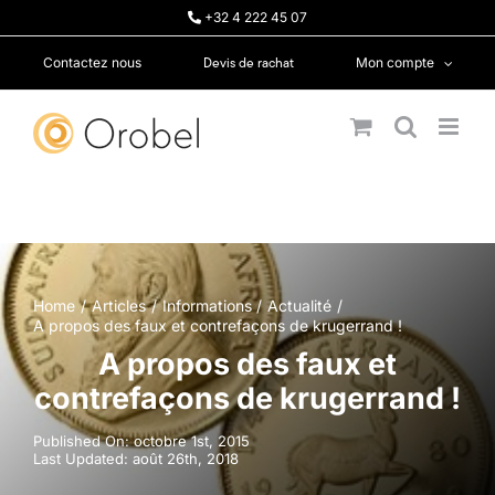
Passer
+32 4 222 45 07
au
contenu
Devis de rachat
Contactez nous
Mon compte
Home
Articles
Informations
Actualité
A propos des faux et contrefaçons de krugerrand !
A propos des faux et
contrefaçons de krugerrand !
Published On: octobre 1st, 2015
Last Updated: août 26th, 2018