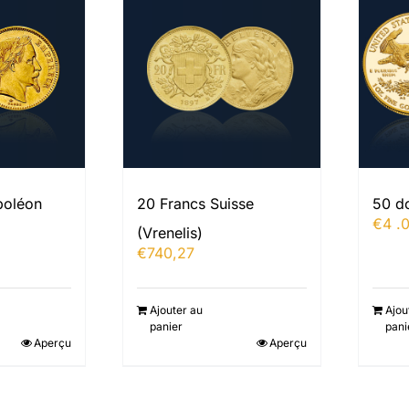
poléon
20 Francs Suisse
50 do
€
4 .
(Vrenelis)
€
740,27
Ajouter au
Ajou
panier
pani
Aperçu
Aperçu