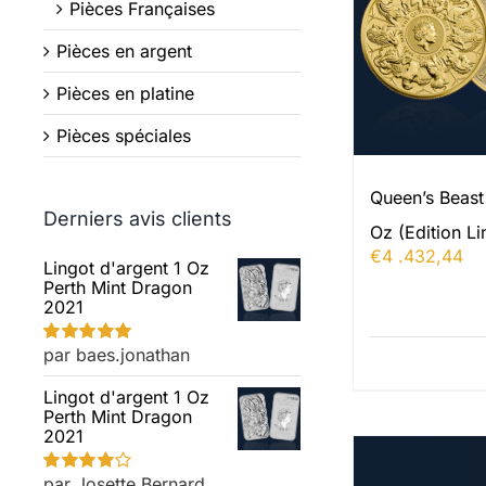
Pièces Françaises
Pièces en argent
Pièces en platine
Pièces spéciales
Queen’s Beast
Derniers avis clients
Oz (Edition Li
€
4 .432,44
Lingot d'argent 1 Oz
Perth Mint Dragon
2021
par baes.jonathan
Note
5
sur 5
Lingot d'argent 1 Oz
Perth Mint Dragon
2021
par Josette Bernard
Note
4
sur