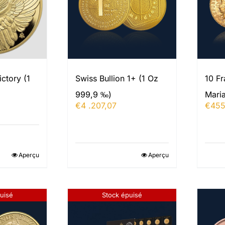
ictory (1
Swiss Bullion 1+ (1 Oz
10 Fr
999,9 ‰)
Mari
€
4 .207,07
€
455
Aperçu
Aperçu
uisé
Stock épuisé