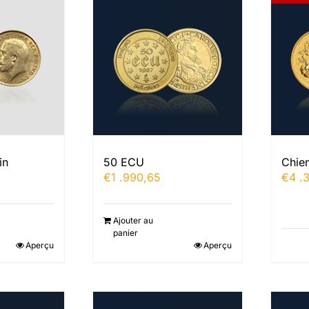
in
50 ECU
Chien
€
1 .990,65
€
4 .
Ajouter au
panier
Aperçu
Aperçu