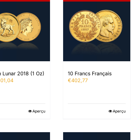
 Lunar 2018 (1 Oz)
10 Francs Français
301,04
€
402,77
Aperçu
Aperçu