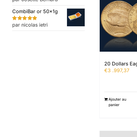
5
CombiBar or 50x1g
par nicolas ietri
Note
5
sur 5
20 Dollars Ea
€
3 .997,37
Ajouter au
panier