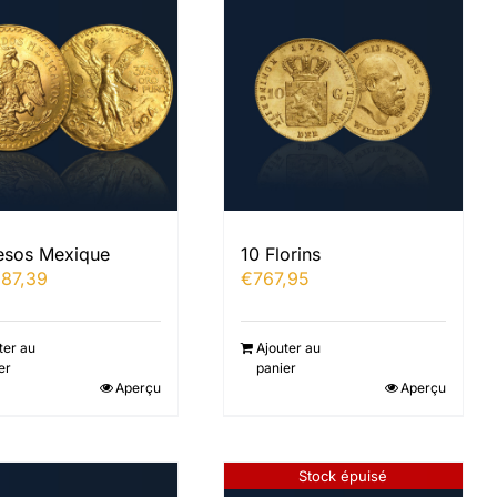
esos Mexique
10 Florins
687,39
€
767,95
ter au
Ajouter au
er
panier
Aperçu
Aperçu
Stock épuisé