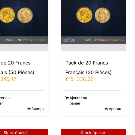
 de 20 Francs
Pack de 20 Francs
ais (50 Pièces)
Français (20 Pièces)
.346,47
€
15 .338,59
ter au
Ajouter au
er
panier
Aperçu
Aperçu
Stock épuisé
Stock épuisé