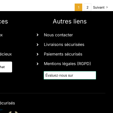
1
2
Suivant
ces
Autres liens
ux
Nous contacter
Livraisons sécurisées
écieux
Paiements sécurisés
Mentions légales (RGPD)
chat
écurisés