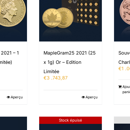
 2021 – 1
MapleGram25 2021 (25
Souv
mitée)
x 1g) Or – Edition
Char
€
1 .
Limitée
€
3 .743,87
Ajou
pani
Aperçu
Aperçu
Stock épuisé