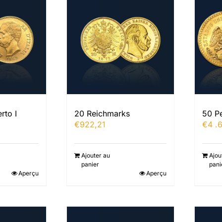
rto I
20 Reichmarks
50 P
€
922,21
€
4 .
Ajouter au
Ajou
panier
pani
Aperçu
Aperçu