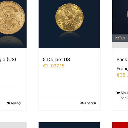
gle (US)
Pack
5 Dollars US
€
1 .037,15
Franç
€
38 
Ajou
pani
Aperçu
Aperçu