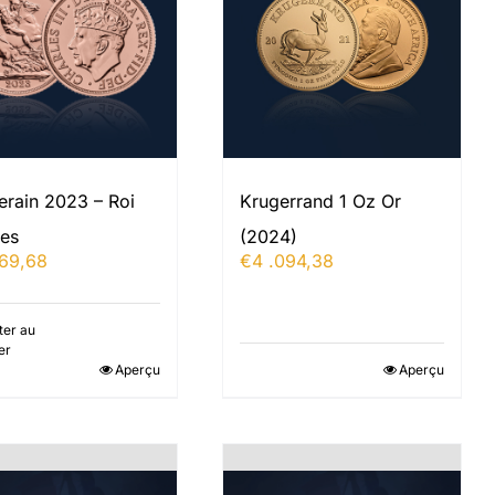
erain 2023 – Roi
Krugerrand 1 Oz Or
les
(2024)
069,68
€
4 .094,38
ter au
er
Aperçu
Aperçu