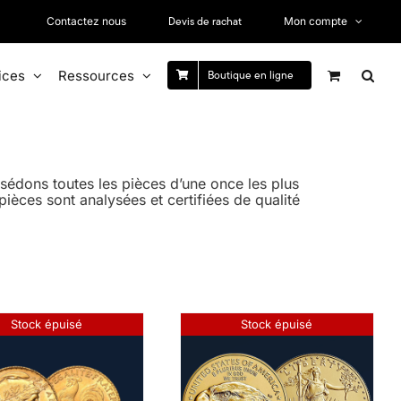
Devis de rachat
Contactez nous
Mon compte
ices
Ressources
Boutique en ligne
sédons toutes les pièces d’une once les plus
ièces sont analysées et certifiées de qualité
Stock épuisé
Stock épuisé