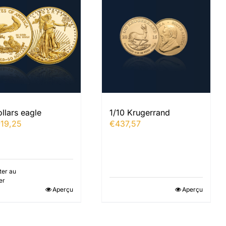
llars eagle
1/10 Krugerrand
019,25
€
437,57
ter au
er
Aperçu
Aperçu