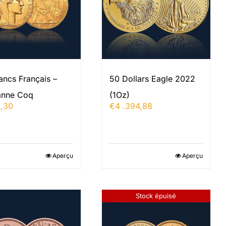
ancs Français –
50 Dollars Eagle 2022
anne Coq
(1Oz)
,30
€
4 .394,88
Aperçu
Aperçu
Stock épuisé