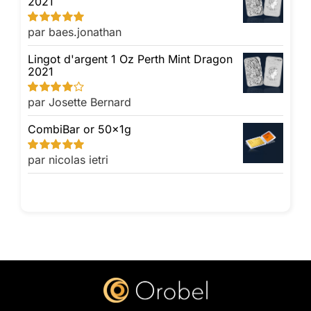
2021
par baes.jonathan
Note
5
sur 5
Lingot d'argent 1 Oz Perth Mint Dragon
2021
par Josette Bernard
Note
4
sur
5
CombiBar or 50x1g
par nicolas ietri
Note
5
sur 5