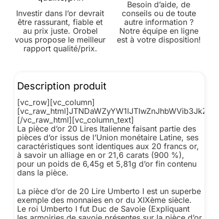
Besoin d’aide, de
Investir dans l’or devrait
conseils ou de toute
être rassurant, fiable et
autre information ?
au prix juste. Orobel
Notre équipe en ligne
vous propose le meilleur
est à votre disposition!
rapport qualité/prix.
Description produit
[vc_row][vc_column]
[vc_raw_html]JTNDaWZyYW1lJTIwZnJhbWVib3JkZ
[/vc_raw_html][vc_column_text]
La pièce d’or 20 Lires Italienne faisant partie des
pièces d’or issus de l’Union monétaire Latine, ses
caractéristiques sont identiques aux 20 francs or,
à savoir un alliage en or 21,6 carats (900 %),
pour un poids de 6,45g et 5,81g d’or fin contenu
dans la pièce.
La pièce d’or de 20 Lire Umberto I est un superbe
exemple des monnaies en or du XIXème siècle.
Le roi Umberto I fut Duc de Savoie (Expliquant
les armoiries de savoie présentes sur la pièce d’or