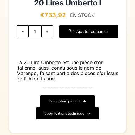
20 Lires Umberto I
€
733,92
EN STOCK
Ajouter au panier
quantité
de
20
Lires
Umberto
I
La 20 Lire Umberto est une pièce d’or
italienne, aussi connu sous le nom de
Marengo, faisant partie des pièces d’or issus
de l’Union Latine.
Description produit
Spécifications technique