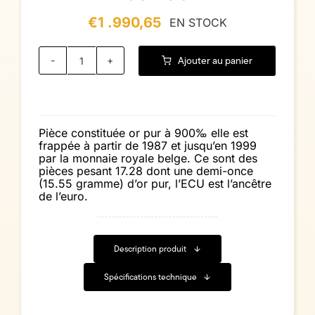
€
1 .990,65
EN STOCK
Ajouter au panier
quantité
de
50
ECU
Pièce constituée or pur à 900‰ elle est
frappée à partir de 1987 et jusqu’en 1999
par la monnaie royale belge. Ce sont des
pièces pesant 17.28 dont une demi-once
(15.55 gramme) d’or pur, l’ECU est l’ancêtre
de l’euro.
Description produit
Spécifications technique