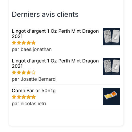
Derniers avis clients
Lingot d'argent 1 Oz Perth Mint Dragon
2021
par baes.jonathan
Note
5
sur 5
Lingot d'argent 1 Oz Perth Mint Dragon
2021
par Josette Bernard
Note
4
sur
5
CombiBar or 50x1g
par nicolas ietri
Note
5
sur 5