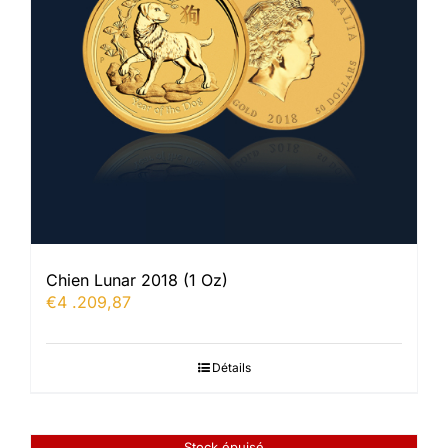
Chien Lunar 2018 (1 Oz)
€
4 .209,87
Détails
Stock épuisé