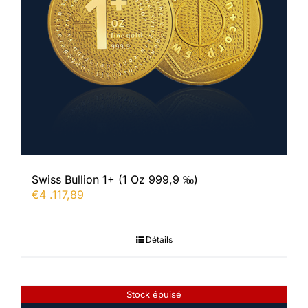
Swiss Bullion 1+ (1 Oz 999,9 ‰)
€
4 .117,89
Détails
Stock épuisé