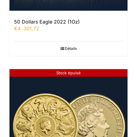
50 Dollars Eagle 2022 (1Oz)
€
4 .301,72
Détails
Stock épuisé