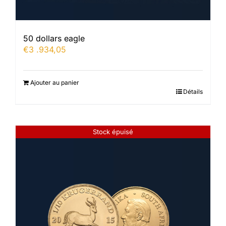
50 dollars eagle
€
3 .934,05
Ajouter au panier
Détails
Stock épuisé