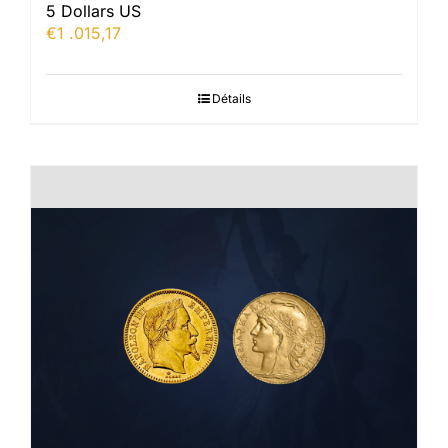
5 Dollars US
€
1 .015,17
Détails