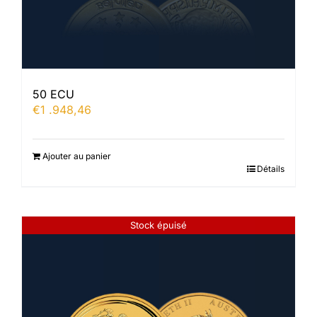
50 ECU
€
1 .948,46
Ajouter au panier
Détails
Stock épuisé