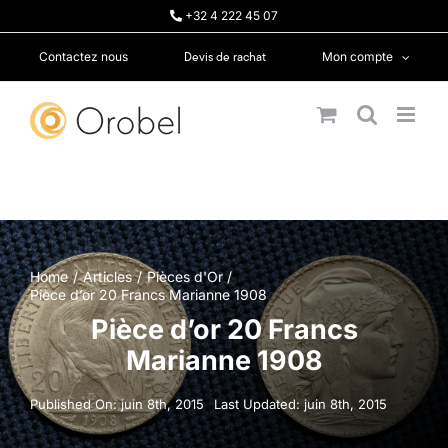
Passer
+32 4 222 45 07
au
contenu
Devis de rachat
Contactez nous
Mon compte
Home
Articles
Pièces d'Or
Pièce d’or 20 Francs Marianne 1908
Pièce d’or 20 Francs
Marianne 1908
Published On: juin 8th, 2015
Last Updated: juin 8th, 2015