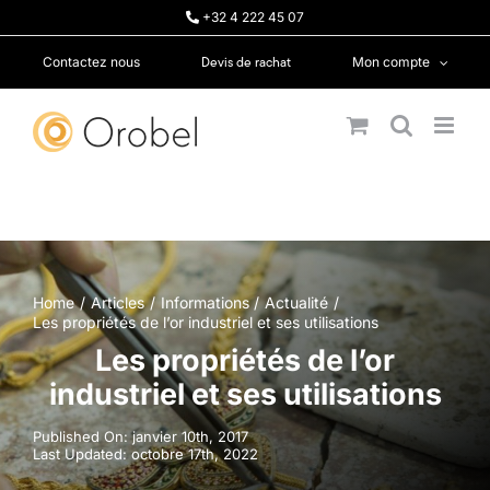
Passer
+32 4 222 45 07
au
contenu
Devis de rachat
Contactez nous
Mon compte
Home
Articles
Informations
Actualité
Les propriétés de l’or industriel et ses utilisations
Les propriétés de l’or
industriel et ses utilisations
Published On: janvier 10th, 2017
Last Updated: octobre 17th, 2022