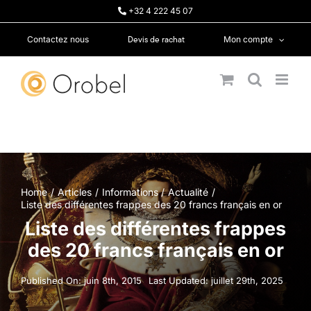
Passer
+32 4 222 45 07
au
contenu
Devis de rachat
Contactez nous
Mon compte
Home
Articles
Informations
Actualité
Liste des différentes frappes des 20 francs français en or
Liste des différentes frappes
des 20 francs français en or
Published On: juin 8th, 2015
Last Updated: juillet 29th, 2025