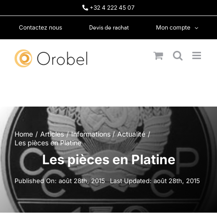
Passer
+32 4 222 45 07
au
contenu
Devis de rachat
Contactez nous
Mon compte
Home
Articles
Informations
Actualité
Les pièces en Platine
Les pièces en Platine
Published On: août 28th, 2015
Last Updated: août 28th, 2015