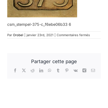
csm_stempel-375-c_f6ebe06b33 6
sur
Par
Orobel
|
janvier 23rd, 2021
|
Commentaires fermés
csm_stempe
375-
c_f6ebe06b
Partager cette page
Facebook
X
Reddit
LinkedIn
WhatsApp
Tumblr
Pinterest
Vk
Xing
Email