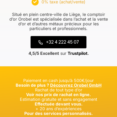
0% taxe (achat/vente)
Situé en plein centre-ville de Liège, le comptoir
d’or Orobel est spécialisée dans l’achat et la vente
d’or et d’autres métaux précieux pour les
particuliers et professionnels.
+32 4 222 45 07
4,5/5 Excellent
sur
Trustpilot
.
Paiement en cash jusqu’à 500€/jour
Besoin de plus ?
Découvrez Orobel GmbH
Rachat de tout type d’or
Voir nos prix de rachat en ligne.
Estimation gratuite et sans engagement
Effectuée devant vous.
+ 20 ans d’expériences
Pour des services personnalisés.