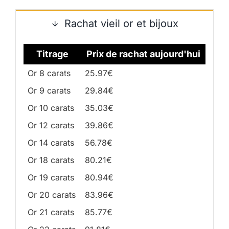
Rachat vieil or et bijoux
Titrage
Prix de rachat aujourd'hui
Or 8 carats
25.97€
Or 9 carats
29.84€
Or 10 carats
35.03€
Or 12 carats
39.86€
Or 14 carats
56.78€
Or 18 carats
80.21€
Or 19 carats
80.94€
Or 20 carats
83.96€
Or 21 carats
85.77€